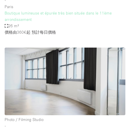
∙
Paris
Boutique lumineuse et épurée très bien située dans le 11ème
arrondissement
26 m²
價格由360€起
預計每日價格
Photo / Filming Studio
∙