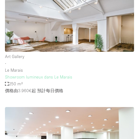
Art Gallery
∙
Le Marais
Showroom lumineux dans Le Marais
250 m²
價格由3.960€起
預計每日價格