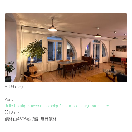
Art Gallery
∙
Paris
Jolie boutique avec deco soignée et mobilier sympa a louer
49 m²
價格由480€起
預計每日價格