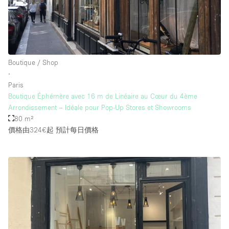
Boutique / Shop
∙
Paris
Boutique Éphémère avec 16 m de Linéaire au Cœur du 4ème
Arrondissement – ​​Idéale pour Pop-Up Stores et Showrooms
80 m²
價格由324€起
預計每日價格