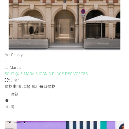
Photo
Conference
Meeting
Office
Shop Share
Shooting
空間種類
Art Gallery
∙
Advertisement Space
Le Marais
Apartment / Loft
BOUTIQUE MARAIS ICONIC PLACE DES VOSGES -
53 m²
Art Gallery
價格由492€起
預計每日價格
Atelier / Workshop Studio
突顯
Boat
5
(
26
)
Booth / Kiosk / Stand
Boutique / Shop