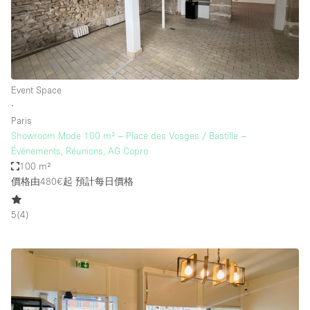
Event Space
∙
Paris
Showroom Mode 100 m² – Place des Vosges / Bastille –
Événements, Réunions, AG Copro
100 m²
價格由480€起
預計每日價格
5
(
4
)