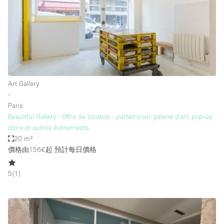
Bathroom
Car Display
Concierge
Counters
Daylight
Art Gallery
∙
Electricity
Paris
Elevator
Beautiful Gallery - Offre de location - parfait pour galerie d'art, pop-up
store et autres évènements
Fitting Rooms
20 m²
價格由156€起
預計每日價格
Furniture
Garden
5
(
1
)
Garment Rack
Ground Floor
Handicap Accessible