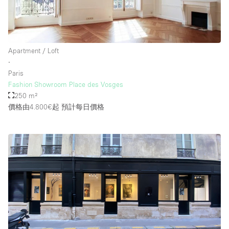
Apartment / Loft
∙
Paris
Fashion Showroom Place des Vosges
250 m²
價格由4.800€起
預計每日價格