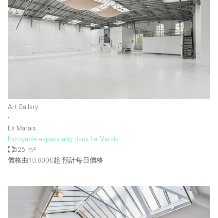
Art Gallery
∙
Le Marais
Incroyable espace arty dans Le Marais
525 m²
價格由10.800€起
預計每日價格