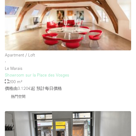
Rooftop / Terrace
Security System
Smoking Area
Sound & Video Equipment
Soundproof
Apartment / Loft
Stock Room
∙
Le Marais
Street Level
Showroom sur la Place des Vosges
Stunning View
200 m²
價格由3.120€起
預計每日價格
Terrace
熱門空間
Toilets
Water Access
Whitebox / Minimal
Window Display