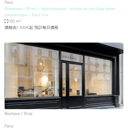
Paris
Showroom 160 m² – style industriel - lumière du jour/baie vitrée
panoramique – Paris 11e
160 m²
價格由1.680€起
預計每日價格
Boutique / Shop
∙
Paris