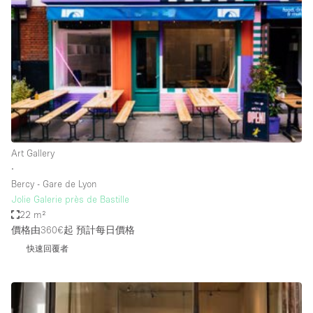
Conference Room
Container
Creative Space
Event Space
Fair / Festival
Hall
Lobby Space
Art Gallery
∙
Mall Shop
Bercy - Gare de Lyon
Mansion / House
Jolie Galerie près de Bastille
22 m²
Meeting Space
價格由360€起
預計每日價格
Office Space
快速回覆者
Other
Photo / Filming Studio