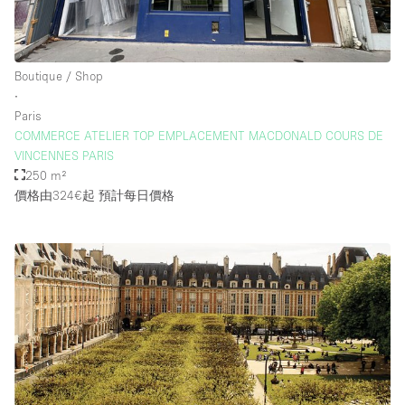
Boutique / Shop
∙
Paris
COMMERCE ATELIER TOP EMPLACEMENT MACDONALD COURS DE
VINCENNES PARIS
250 m²
價格由324€起
預計每日價格