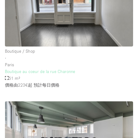
樓層 / 入口
地下室
後院
Boutique / Shop
地面
∙
Paris
商場
Boutique au coeur de la rue Charonne
露台
51 m²
價格由223€起
預計每日價格
樓上
其他