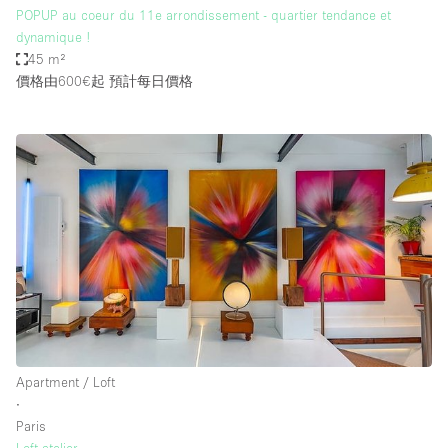
POPUP au coeur du 11e arrondissement - quartier tendance et
dynamique !
45 m²
價格由600€起
預計每日價格
Apartment / Loft
∙
Paris