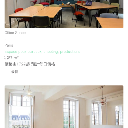
Office Space
∙
Paris
Espace pour bureaux, shooting, productions
87 m²
價格由172€起
預計每日價格
最新