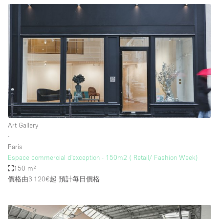
Art Gallery
∙
Paris
Espace commercial d'exception - 150m2 ( Retail/ Fashion Week)
150 m²
價格由3.120€起
預計每日價格