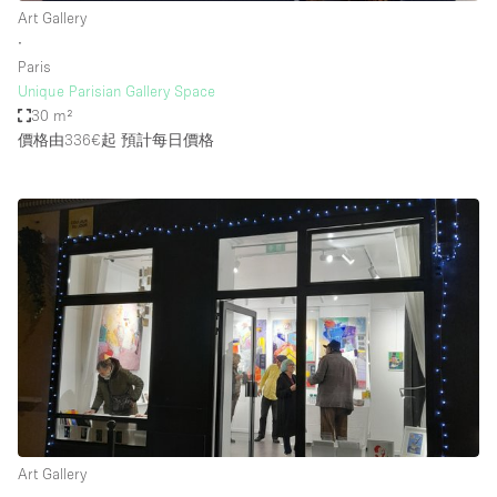
Art Gallery
∙
Paris
Unique Parisian Gallery Space
30 m²
價格由336€起
預計每日價格
Art Gallery