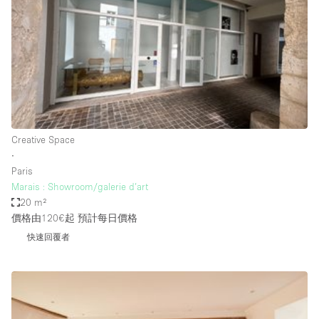
Haussmann Style
Heating
Industrial
Internet
Kitchen
Creative Space
Large Door Entrance
∙
Lighting
Paris
Marais : Showroom/galerie d’art
Liquor Licence
20 m²
Living Space
價格由120€起
預計每日價格
快速回覆者
Multiple Rooms
Office Equipment
Private Parking
Raw