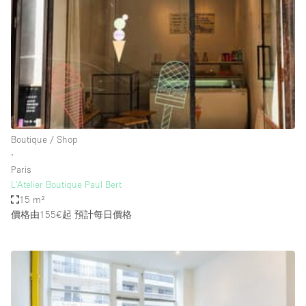
Restaurant / Bar / Cafe
Rooftop
Salon
Shop Share
Stall / Market Stall
Truck
Boutique / Shop
Unique Space
∙
Paris
Warehouse
L'Atelier Boutique Paul Bert
15 m²
價格由155€起
預計每日價格
空間特點
Air Conditioning
Animals Friendly
Bar