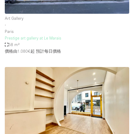
Art Gallery
∙
Paris
Prestige art gallery at Le Marais
58 m²
價格由1.080€起
預計每日價格