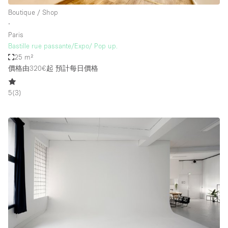
Boutique / Shop
∙
Paris
Bastille rue passante/Expo/ Pop up.
25 m²
價格由320€起
預計每日價格
5
(
3
)