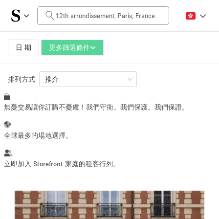
每日價格
0€
5.000€+
日 期
更多篩選條件
排列方式
空間大小
推介
無憂交易讓你訂購不憂慮！我們守衛。我們保護。我們保證。
10 m²
500+ m²
~ 13 people
~ 650 people
全球最多的場地選擇。
活動類型
立即加入 Storefront 家庭的租客行列。
Retail
Showroom
Event
Art
Food