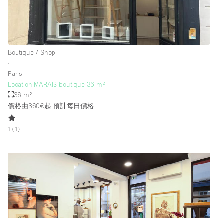
Boutique / Shop
∙
Paris
Location MARAIS boutique 36 m²
36 m²
價格由360€起
預計每日價格
1
(
1
)