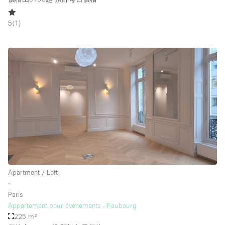
5
(
1
)
Apartment / Loft
∙
Paris
Appartement pour événements - Faubourg
225 m²