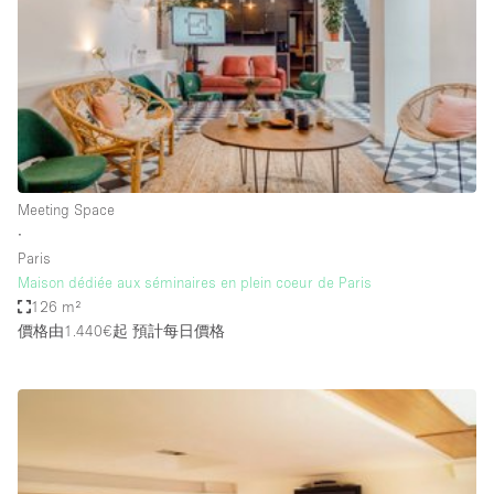
Photo
Conference
Meeting
Office
Shop Share
Shooting
空間種類
Meeting Space
∙
Advertisement Space
Paris
Apartment / Loft
Maison dédiée aux séminaires en plein coeur de Paris
126 m²
Art Gallery
價格由1.440€起
預計每日價格
Atelier / Workshop Studio
Boat
Booth / Kiosk / Stand
Boutique / Shop