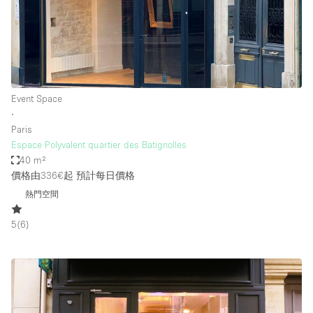
Event Space
∙
Paris
Espace Polyvalent quartier des Batignolles
40 m²
價格由336€起
預計每日價格
熱門空間
5
(
6
)