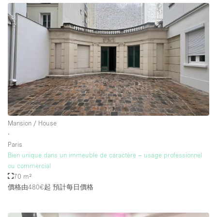
Mansion / House
∙
Paris
Bien unique dans un immeuble de caractère – usage professionnel
ou commercial
70 m²
價格由480€起
預計每日價格