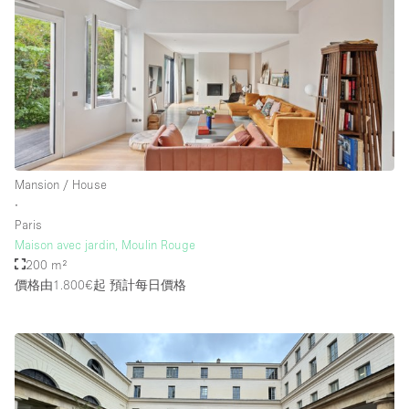
Mansion / House
∙
Paris
Maison avec jardin, Moulin Rouge
200 m²
價格由1.800€起
預計每日價格