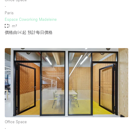
∙
Paris
Espace Coworking Madeleine
1 m²
價格由9€起
預計每日價格
Office Space
∙