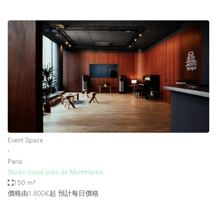
Event Space
∙
Paris
Studio boisé près de Montmartre
150 m²
價格由1.800€起
預計每日價格