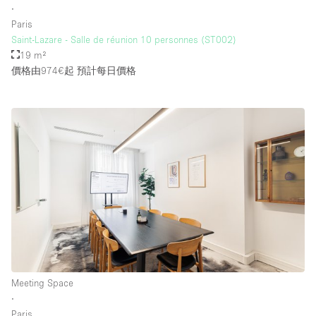
∙
Paris
Saint-Lazare - Salle de réunion 10 personnes (ST002)
樓層 / 入口
19 m²
價格由974€起
預計每日價格
地下室
後院
地面
商場
露台
樓上
其他
Meeting Space
∙
Paris