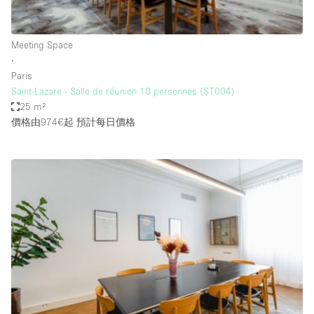
Haussmann Style
Heating
Meeting Space
∙
Industrial
Paris
Internet
Saint-Lazare - Salle de réunion 10 personnes (ST004)
25 m²
Kitchen
價格由974€起
預計每日價格
Large Door Entrance
Lighting
Liquor Licence
Living Space
Multiple Rooms
Office Equipment
Private Parking
Raw