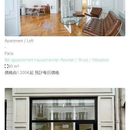
Apartment / Loft
∙
Paris
Bel appartement haussmannien Réunion / Shoot / Réception
90 m²
價格由1.200€起
預計每日價格