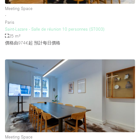
Rooftop / Terrace
Meeting Space
∙
Security System
Paris
Saint-Lazare - Salle de réunion 10 personnes (ST003)
Smoking Area
25 m²
Sound & Video Equipment
價格由974€起
預計每日價格
Soundproof
Stock Room
Street Level
Stunning View
Terrace
Toilets
Water Access
Whitebox / Minimal
Meeting Space
Window Display