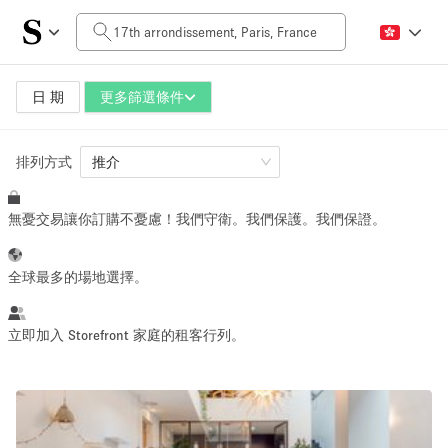
每日價格
0€
5.000€+
日 期
更多篩選條件
排列方式
空間大小
推介
無憂交易讓你訂購不憂慮！我們守衛。我們保護。我們保證。
10 m²
500+ m²
~ 13 people
~ 650 people
全球最多的場地選擇。
活動類型
立即加入 Storefront 家庭的租客行列。
Retail
Showroom
Event
Art
Food