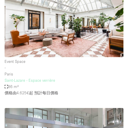
Event Space
∙
Paris
Saint-Lazare - Espace verrière
86 m²
價格由4.625€起
預計每日價格