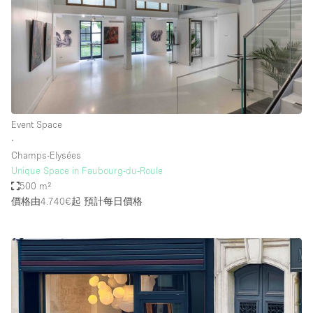
Event Space
∙
Champs-Elysées
Unique Space in Faubourg-du-Roule
500 m²
價格由4.740€起
預計每日價格