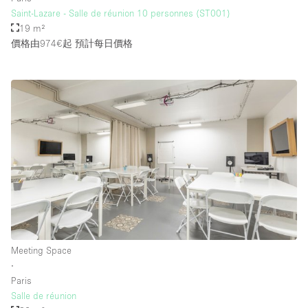
Saint-Lazare - Salle de réunion 10 personnes (ST001)
19 m²
價格由974€起
預計每日價格
Meeting Space
∙
Paris
Salle de réunion