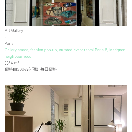
Art Gallery
∙
Paris
Gallery space, fashion pop-up, curated event rental Paris 8, Matignon
neighbourhood
34 m²
價格由360€起
預計每日價格