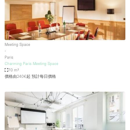
Conference Room
Container
Creative Space
Event Space
Fair / Festival
Meeting Space
∙
Hall
Paris
Lobby Space
Charming Paris Meeting Space
70 m²
Mall Shop
價格由240€起
預計每日價格
Mansion / House
Meeting Space
Office Space
Other
Photo / Filming Studio