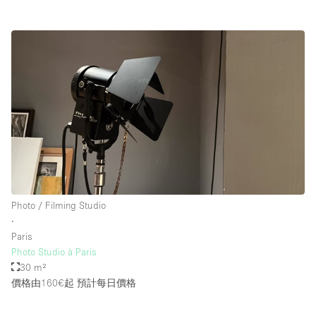
Photo / Filming Studio
∙
Paris
Photo Studio à Paris
30 m²
價格由160€起
預計每日價格