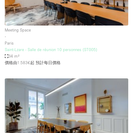
Bathroom
Car Display
Concierge
Meeting Space
∙
Counters
Paris
Daylight
Saint-Lzare - Salle de réunion 10 personnes (ST005)
34 m²
Electricity
價格由1.583€起
預計每日價格
Elevator
Fitting Rooms
Furniture
Garden
Garment Rack
Ground Floor
Handicap Accessible