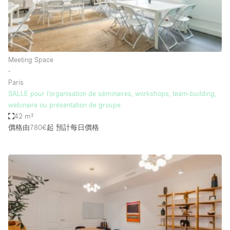
Restaurant / Bar / Cafe
Rooftop
Salon
Shop Share
Meeting Space
∙
Stall / Market Stall
Paris
Truck
SALLE pour l'organisation de séminaires, workshops, team-building,
webinaire ou présentation de groupe.
Unique Space
42 m²
價格由780€起
預計每日價格
Warehouse
空間特點
Air Conditioning
Animals Friendly
Bar