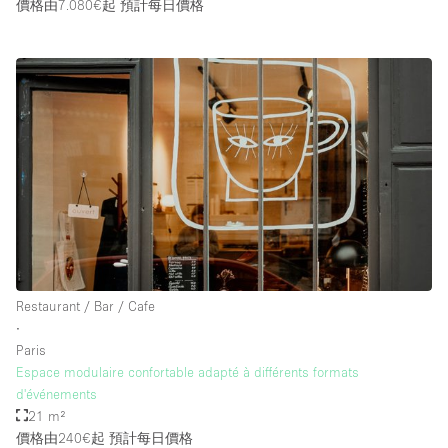
價格由7.080€起
預計每日價格
Restaurant / Bar / Cafe
∙
Paris
Espace modulaire confortable adapté à différents formats
d'événements
21 m²
價格由240€起
預計每日價格