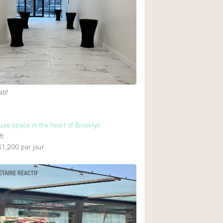
Exposition Véhicul
Jardin
Lumière du Jour
Parking Privé
Portants
tif
Rooftop / Terrasse
Salle de Bain
use space in the heart of Brooklyn
Soundproof
ft
Style Industriel
 $1,200
par jour
Surface Habitable
ÉTAIRE RÉACTIF
Terrace
Water Access
Électricité