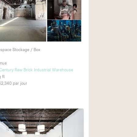
Espace Stockage / Box
enue
 Century Raw Brick Industrial Warehouse
 ft
 $2,340
par jour