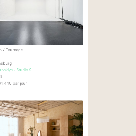
o / Tournage
amsburg
rooklyn - Studio 9
ft
 $1,440
par jour