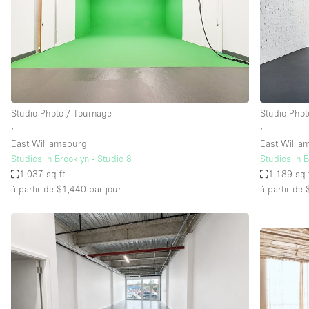
Studio Photo / Tournage
Studio Phot
∙
∙
East Williamsburg
East Willi
Studios in Brooklyn - Studio 8
Studios in B
1,037 sq ft
1,189 sq 
à partir de $1,440
par jour
à partir de