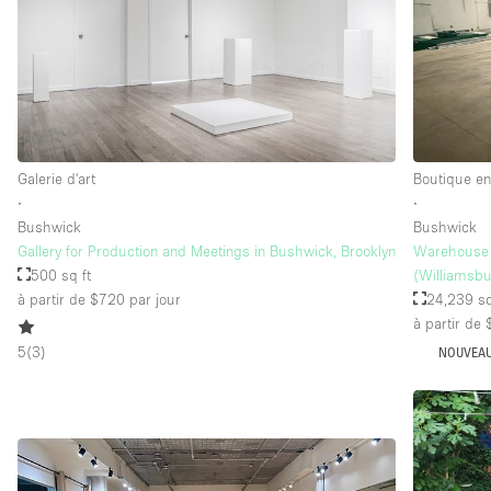
Galerie d'art
Boutique en
∙
∙
Bushwick
Bushwick
Gallery for Production and Meetings in Bushwick, Brooklyn
Warehouse 
500 sq ft
(Williamsbu
à partir de $720
par jour
24,239 sq
à partir de
5
(
3
)
NOUVEA