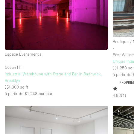
Équipement de bureau
Étage/accès
Sous-sol
Rez-de-chaussée sur rue
Boutique /
∙
Rooftop
Espace Événementiel
East Willi
Autre
∙
Unique Indu
Ocean Hill
1,250 sq 
Industrial Warehouse with Stage and Bar in Bushwick,
à partir de
Brooklyn
PROPRIÉT
4,300 sq ft
à partir de $1,248
par jour
4.92
(
4
)
NOUVE