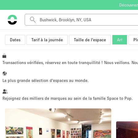
Découvrez
Dates
Tarif à la journée
Taille de l'espace
Art
Pl
Type de l'espace
Appartement / Loft
Autre
Transactions vérifiées, réservez en toute tranquillité ! Nous veillons. N
Boutique / Magasin
Bureaux
La plus grande sélection d'espaces au monde.
Commerce
Entrepôt / Espace Stockage / Box
Rejoignez des milliers de marques au sein de la famille Space to Pop.
Espace Créatif
Espace Événementiel
Kiosque / Stand / Corner