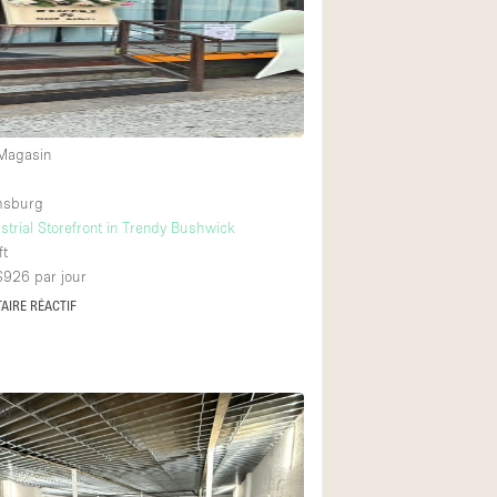
Équipement sonore
Rez-de-chaussée su
Centre commercial
 Magasin
À l'étage
amsburg
strial Storefront in Trendy Bushwick
ft
 $926
par jour
AIRE RÉACTIF
AU