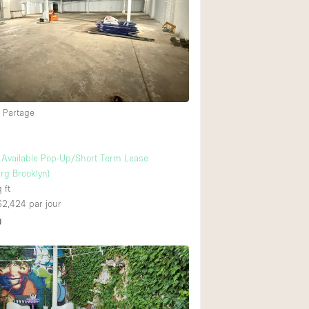
 Partage
Available Pop-Up/Short Term Lease
rg Brooklyn)
 ft
 $2,424
par jour
U