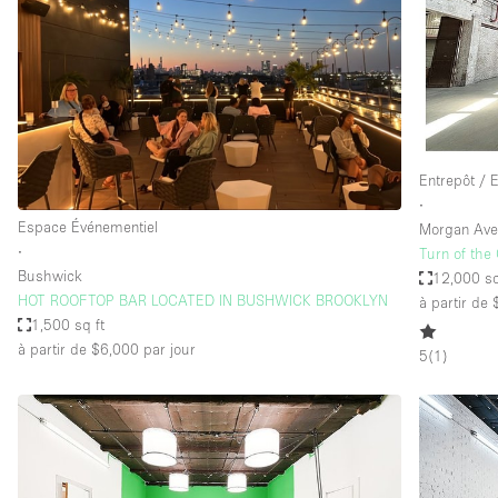
Entrepôt / 
∙
Espace Événementiel
Morgan Av
∙
Turn of the
Bushwick
12,000 sq
HOT ROOFTOP BAR LOCATED IN BUSHWICK BROOKLYN
à partir de
1,500 sq ft
à partir de $6,000
par jour
5
(
1
)