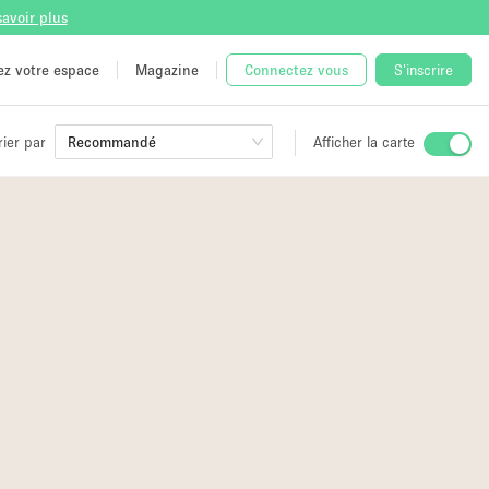
savoir plus
tez votre espace
Magazine
Connectez vous
S'inscrire
rier par
Recommandé
Afficher la carte
ge
 Unique
e
6