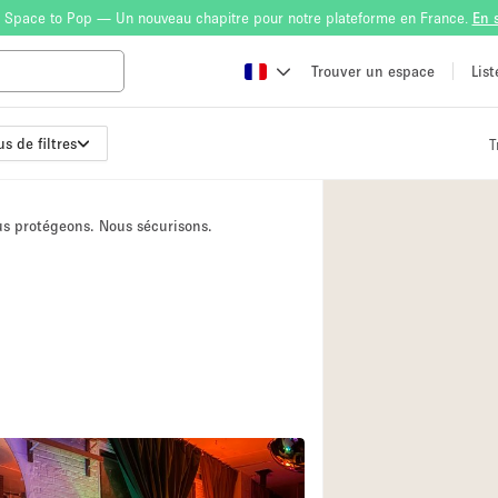
 Space to Pop — Un nouveau chapitre pour notre plateforme en France.
En 
Trouver un espace
Lis
us de filtres
T
Atelier
Bateau
ous protégeons. Nous sécurisons.
Boutique en Parta
Camion / Fourgon
Container
Espace Atypique /
Espace Publicitair
Galerie d'art
9
Lobby / Accueil