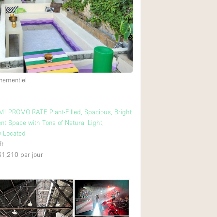
nementiel
! PROMO RATE Plant-Filled, Spacious, Bright
nt Space with Tons of Natural Light,
y Located
ft
 $1,210
par jour