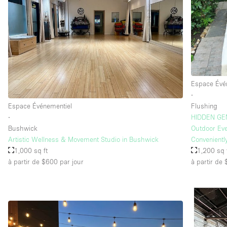
Espace Évé
∙
Espace Événementiel
Flushing
∙
HIDDEN GEM
Bushwick
Outdoor Eve
Artistic Wellness & Movement Studio in Bushwick
Convenientl
1,000 sq ft
1,200 sq 
à partir de $600
par jour
à partir de