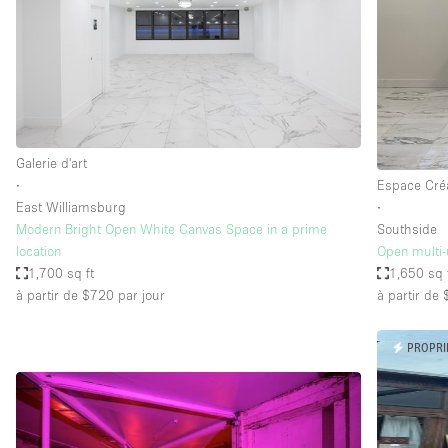
Espace Epuré / Minimaliste
Internet
Licence Alcool
Mobilier
Plusieurs Pièces
Galerie d'art
∙
Espace Créa
Presentoir Vitrine
East Williamsburg
∙
Réserve
Modern Bright Open White Canvas Space in a prime
Southside
location
Open multi-
Smoking Area
1,700 sq ft
1,650 sq 
Style Haussmannien
à partir de $720
par jour
à partir de
Sur Rue
PROPRI
Système de sécurité
Toilettes
Éclairage