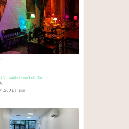
Restaurant / Bar / 
Salle
Salle de Réunion
Salon Beauté / Coi
Étal de Marché
tif
Air conditionné
Ascenseur
d Versatile Open Loft Studio
Cabines d'essayag
ft
 $1,200
par jour
Comptoir
Cuisine
Entrée Large
Espace Brut