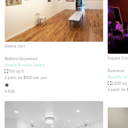
Maison / Villa / Hôtel Particulier
Rooftop
Salle de Conférence
Salon / Festival
Studio Photo / Tournage
Galerie d'art
∙
Espace Créa
Bedford-Stuyvesant
Caractéristiques 
Accès aux handicapés
∙
Unique Brooklyn Gallery
de l'espace
Bushwick
750 sq ft
Animals Friendly
Beautiful an
à partir de $600
par jour
Bar
2,500 sq 
à partir de
4.8
(
6
)
Chauffage
Concierge
De plain-pied
Espace Avec Vue