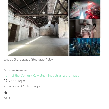
Showroom
Événement
Art
Alimentation
détail
Séance de
Local
Conférence
Réunion
Bureaux
photo
Commercial
Partagé
Type de l'espace
Entrepôt / Espace Stockage / Box
∙
Appartement / Loft
Morgan Avenue
Turn of the Century Raw Brick Industrial Warehouse
Atelier
12,000 sq ft
Autre
à partir de $2,340
par jour
Bateau
5
(
1
)
Boutique / Magasin