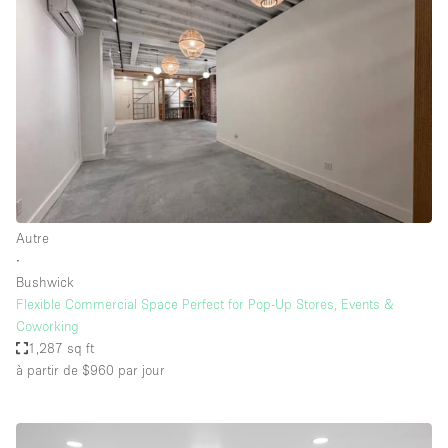
Autre
∙
Bushwick
Flexible Commercial Space Perfect for Pop-Up Stores, Events &
Coworking
1,287 sq ft
à partir de $960
par jour