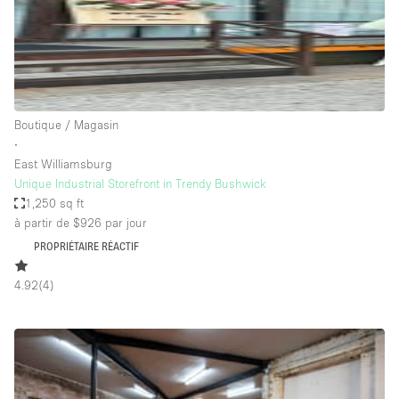
Espace Epuré / Minimaliste
Exposition Véhicules
Internet
Jardin
Boutique / Magasin
Licence Alcool
∙
East Williamsburg
Lumière du Jour
Unique Industrial Storefront in Trendy Bushwick
Mobilier
1,250 sq ft
à partir de $926
par jour
Parking Privé
PROPRIÉTAIRE RÉACTIF
Plusieurs Pièces
4.92
(
4
)
Portants
Presentoir Vitrine
Rooftop / Terrasse
Réserve