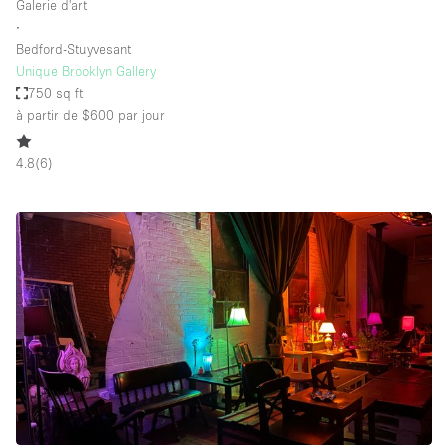
Galerie d'art
∙
Bedford-Stuyvesant
Unique Brooklyn Gallery
750 sq ft
à partir de $600
par jour
4.8
(
6
)