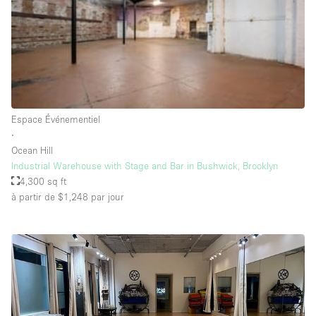
Salle de Bain
Smoking Area
Soundproof
Style Haussmannien
Style Industriel
Espace Événementiel
Sur Rue
∙
Ocean Hill
Surface Habitable
Industrial Warehouse with Stage and Bar in Bushwick, Brooklyn
4,300 sq ft
Système de sécurité
à partir de $1,248
par jour
Terrace
Toilettes
Water Access
Éclairage
Électricité