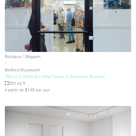
Boutique / Magasin
∙
Bedford-Stuyvesant
350 sq ft White Box Retail Space in Bushwick, Brooklyn
350 sq ft
à partir de $148
par jour