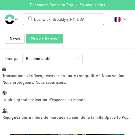
Découvrez Space to Pop —
En savoir plus
Tarif à la journée
$0
$5,000+
Dates
Plus de filtres
Trier par
Taille de l'espace
Recommandé
Transactions vérifiées, réservez en toute tranquillité ! Nous veillons.
100 sq ft
5000+ sq ft
Nous protégeons. Nous sécurisons.
~ 13 personnes
~ 650 personnes
La plus grande sélection d'espaces au monde.
Type de projet
Rejoignez des milliers de marques au sein de la famille Space to Pop.
Vente au