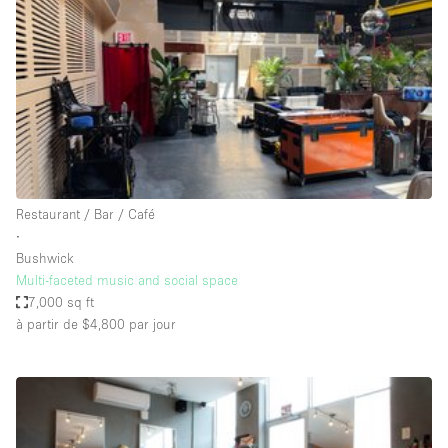
Maison / Villa / Hôtel Particulier
Restaurant / Bar / Café
Rooftop
Salle
Salle de Conférence
Salle de Réunion
Salon / Festival
Restaurant / Bar / Café
∙
Salon Beauté / Coiffure
Bushwick
Studio Photo / Tournage
Multi-faceted music and social space
7,000 sq ft
Étal de Marché
à partir de $4,800
par jour
Caractéristiques de l'espace
Accès aux handicapés