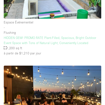
Espace Événementiel
∙
Flushing
HIDDEN GEM! PROMO RATE Plant-Filled, Spacious, Bright Outdoor
Event Space with Tons of Natural Light, Conveniently Located
1,200 sq ft
à partir de $1,210
par jour