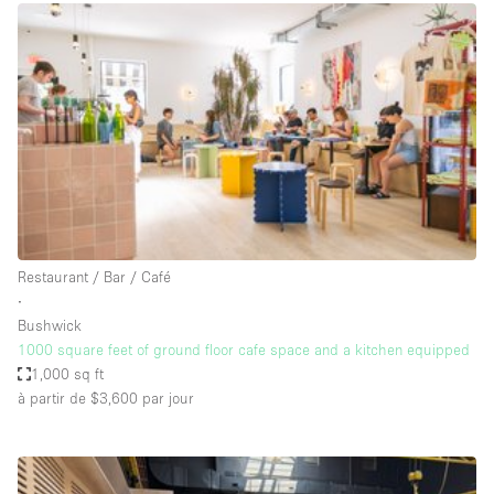
Boutique en Partage
Bureaux
Camion / Fourgon
Commerce
Container
Entrepôt / Espace Stockage / Box
Espace Atypique / Unique
Espace Créatif
Restaurant / Bar / Café
∙
Espace Publicitaire
Bushwick
Espace Événementiel
1000 square feet of ground floor cafe space and a kitchen equipped
1,000 sq ft
Galerie d'art
à partir de $3,600
par jour
Kiosque / Stand / Corner
Lobby / Accueil