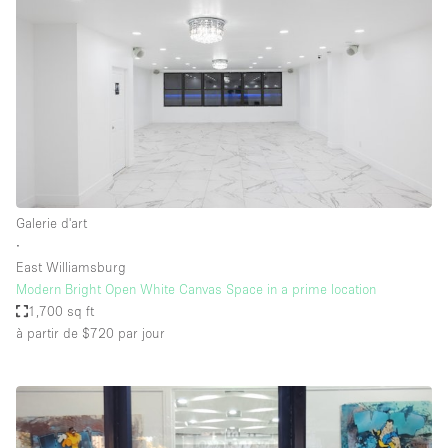
Galerie d'art
∙
East Williamsburg
Modern Bright Open White Canvas Space in a prime location
1,700 sq ft
à partir de $720
par jour