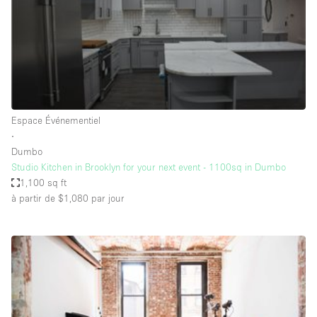
Maison / Villa / Hôtel Particulier
Restaurant / Bar / Café
Rooftop
Salle
Salle de Conférence
Espace Événementiel
Salle de Réunion
∙
Salon / Festival
Dumbo
Studio Kitchen in Brooklyn for your next event - 1100sq in Dumbo
Salon Beauté / Coiffure
1,100 sq ft
Studio Photo / Tournage
à partir de $1,080
par jour
Étal de Marché
Caractéristiques de l'espace
Accès aux handicapés