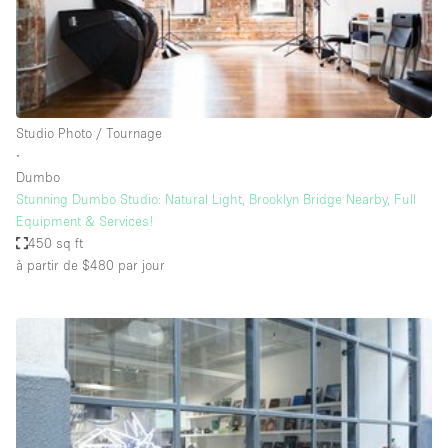
Air conditionné
Animals Friendly
Ascenseur
Bar
Studio Photo / Tournage
∙
Cabines d'essayage
Dumbo
Chauffage
Stunning Dumbo Studio: Natural Light, Brooklyn Bridge Nearby, Full
Equipment & Services!
Comptoir
450 sq ft
Concierge
à partir de $480
par jour
Cuisine
De plain-pied
Entrée Large
Espace Avec Vue
Espace Brut