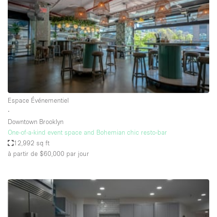
Boutique en Partage
Bureaux
Camion / Fourgon
Commerce
Container
Entrepôt / Espace Stockage / Box
Espace Événementiel
Espace Atypique / Unique
∙
Espace Créatif
Downtown Brooklyn
One-of-a-kind event space and Bohemian chic resto-bar
Espace Publicitaire
12,992 sq ft
Espace Événementiel
à partir de $60,000
par jour
Galerie d'art
Kiosque / Stand / Corner
Lobby / Accueil