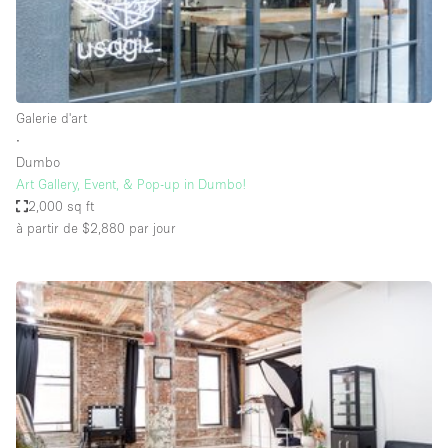
Espace Epuré / Minimaliste
Exposition Véhicules
Internet
Galerie d'art
Jardin
∙
Licence Alcool
Dumbo
Art Gallery, Event, & Pop-up in Dumbo!
Lumière du Jour
2,000 sq ft
Mobilier
à partir de $2,880
par jour
Parking Privé
Plusieurs Pièces
Portants
Presentoir Vitrine
Rooftop / Terrasse
Réserve