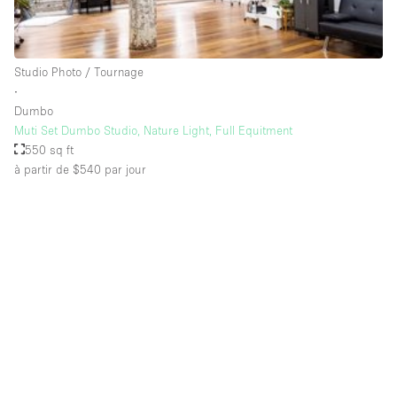
Salle de Bain
Smoking Area
Studio Photo / Tournage
Soundproof
∙
Style Haussmannien
Dumbo
Muti Set Dumbo Studio, Nature Light, Full Equitment
Style Industriel
550 sq ft
Sur Rue
à partir de $540
par jour
Surface Habitable
Système de sécurité
Terrace
Toilettes
Water Access
Éclairage
Électricité