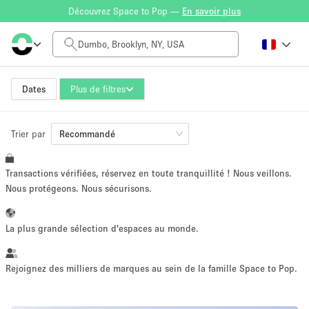
Découvrez Space to Pop —
En savoir plus
Tarif à la journée
$0
$5,000+
Dates
Plus de filtres
Trier par
Taille de l'espace
Recommandé
Transactions vérifiées, réservez en toute tranquillité ! Nous veillons.
100 sq ft
5000+ sq ft
Nous protégeons. Nous sécurisons.
~ 13 personnes
~ 650 personnes
La plus grande sélection d'espaces au monde.
Type de projet
Rejoignez des milliers de marques au sein de la famille Space to Pop.
Vente au