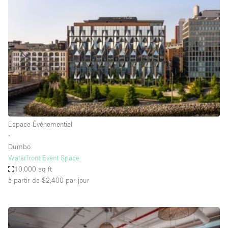
Showroom
Événement
Art
Alimentation
détail
Séance de
Local
Conférence
Réunion
Bureaux
photo
Commercial
Partagé
Type de l'espace
Espace Événementiel
∙
Appartement / Loft
Dumbo
Waterfront Event Space
Atelier
10,000 sq ft
Autre
à partir de $2,400
par jour
Bateau
Boutique / Magasin