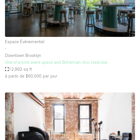
Air conditionné
Animals Friendly
Ascenseur
Bar
Espace Événementiel
∙
Cabines d'essayage
Downtown Brooklyn
Chauffage
One-of-a-kind event space and Bohemian chic resto-bar
12,992 sq ft
Comptoir
à partir de $60,000
par jour
Concierge
Cuisine
De plain-pied
Entrée Large
Espace Avec Vue
Espace Brut