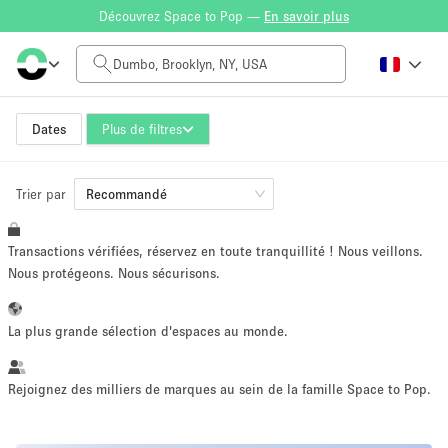
Découvrez Space to Pop —
En savoir plus
Tarif à la journée
$0
$5,000+
Dates
Plus de filtres
Trier par
Taille de l'espace
Recommandé
Transactions vérifiées, réservez en toute tranquillité ! Nous veillons.
100 sq ft
5000+ sq ft
Nous protégeons. Nous sécurisons.
~ 13 personnes
~ 650 personnes
La plus grande sélection d'espaces au monde.
Type de projet
Rejoignez des milliers de marques au sein de la famille Space to Pop.
Vente au