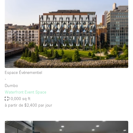
Showroom
Événement
Art
Alimentation
détail
Séance de
Local
Conférence
Réunion
Bureaux
photo
Commercial
Partagé
Type de l'espace
Espace Événementiel
∙
Appartement / Loft
Dumbo
Waterfront Event Space
Atelier
10,000 sq ft
Autre
à partir de $2,400
par jour
Bateau
Boutique / Magasin