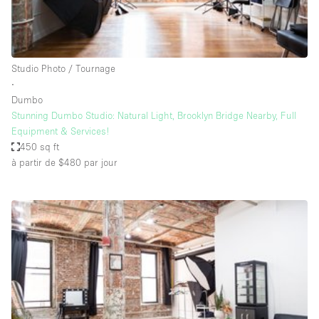
Espace Epuré / Minimaliste
Exposition Véhicules
Internet
Studio Photo / Tournage
∙
Jardin
Dumbo
Licence Alcool
Stunning Dumbo Studio: Natural Light, Brooklyn Bridge Nearby, Full
Equipment & Services!
Lumière du Jour
450 sq ft
Mobilier
à partir de $480
par jour
Parking Privé
Plusieurs Pièces
Portants
Presentoir Vitrine
Rooftop / Terrasse
Réserve