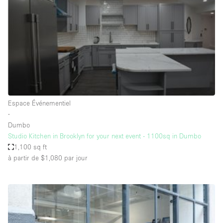
Boutique en Partage
Bureaux
Camion / Fourgon
Commerce
Container
Entrepôt / Espace Stockage / Box
Espace Événementiel
Espace Atypique / Unique
∙
Espace Créatif
Dumbo
Studio Kitchen in Brooklyn for your next event - 1100sq in Dumbo
Espace Publicitaire
1,100 sq ft
Espace Événementiel
à partir de $1,080
par jour
Galerie d'art
Kiosque / Stand / Corner
Lobby / Accueil