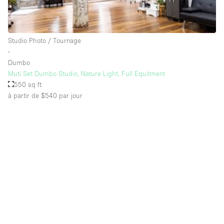
Salle de Bain
Smoking Area
Studio Photo / Tournage
Soundproof
∙
Style Haussmannien
Dumbo
Muti Set Dumbo Studio, Nature Light, Full Equitment
Style Industriel
550 sq ft
Sur Rue
à partir de $540
par jour
Surface Habitable
Système de sécurité
Terrace
Toilettes
Water Access
Éclairage
Électricité