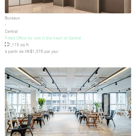
Salle de Bain
Smoking Area
Bureaux
∙
Soundproof
Central
Style Haussmannien
Fitted Office for rent in the heart of Central
1,115 sq ft
Style Industriel
à partir de HK$1,376
par jour
Sur Rue
Surface Habitable
Système de sécurité
Terrace
Toilettes
Water Access
Éclairage
Électricité