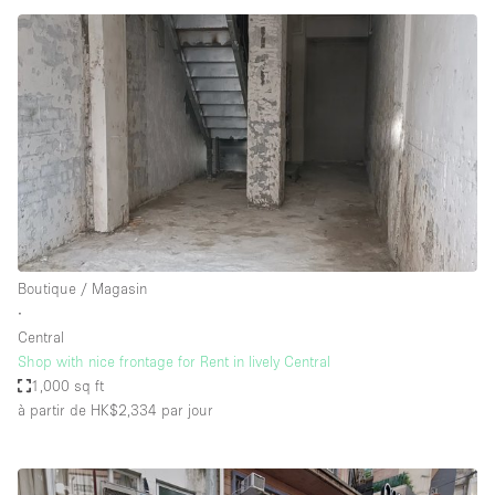
Boutique / Magasin
∙
Central
Shop with nice frontage for Rent in lively Central
1,000 sq ft
à partir de HK$2,334
par jour