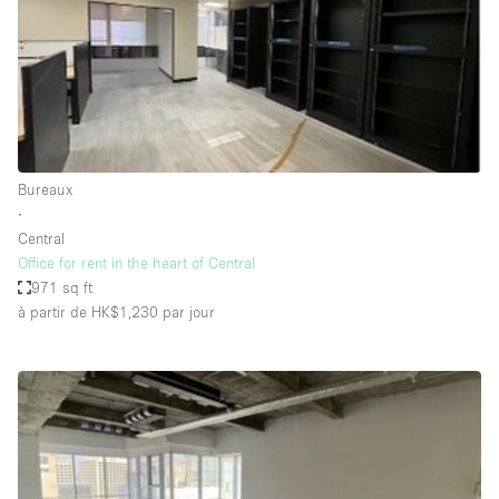
Maison / Villa / Hôtel Particulier
Restaurant / Bar / Café
Rooftop
Salle
Salle de Conférence
Bureaux
Salle de Réunion
∙
Salon / Festival
Central
Office for rent in the heart of Central
Salon Beauté / Coiffure
971 sq ft
Studio Photo / Tournage
à partir de HK$1,230
par jour
Étal de Marché
Caractéristiques de l'espace
Accès aux handicapés