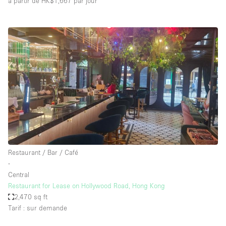
à partir de HK$1,667
par jour
Restaurant / Bar / Café
∙
Central
Restaurant for Lease on Hollywood Road, Hong Kong
2,470 sq ft
Tarif : sur demande