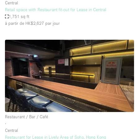
Central
Retail space with Restaurant fit-out for Lease in Central
1,751 sq ft
à partir de HK$2,627
par jour
Restaurant / Bar / Café
∙
Central
Restaurant for Lease in Lively Area of Soho, Hong Kong