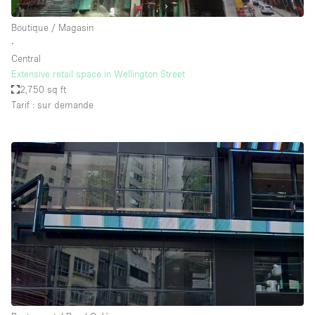
Boutique / Magasin
∙
Central
Extensive retail space in Wellington Street
2,750 sq ft
Tarif : sur demande