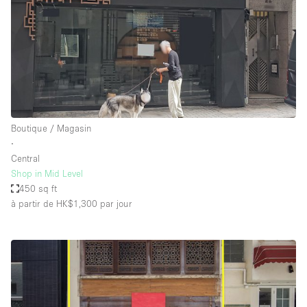
Boutique / Magasin
∙
Central
Shop in Mid Level
450 sq ft
à partir de HK$1,300
par jour