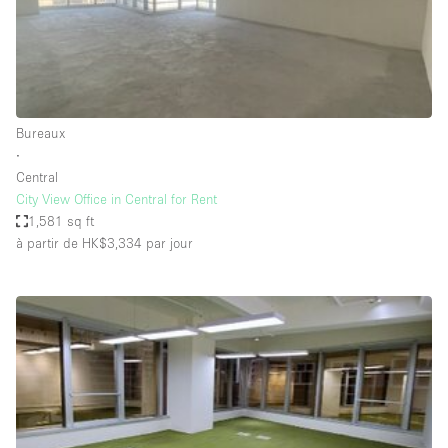
Air conditionné
Animals Friendly
Ascenseur
Bar
Bureaux
∙
Cabines d'essayage
Central
Chauffage
City View Office in Central for Rent
1,581 sq ft
Comptoir
à partir de HK$3,334
par jour
Concierge
Cuisine
De plain-pied
Entrée Large
Espace Avec Vue
Espace Brut