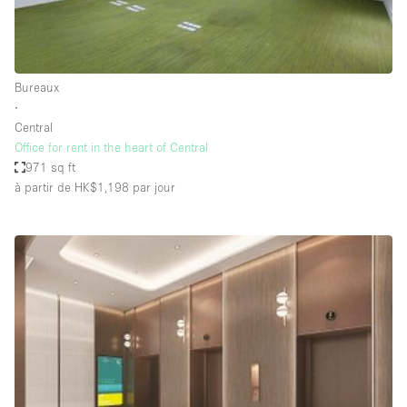
Espace Epuré / Minimaliste
Exposition Véhicules
Internet
Bureaux
∙
Jardin
Central
Licence Alcool
Office for rent in the heart of Central
971 sq ft
Lumière du Jour
à partir de HK$1,198
par jour
Mobilier
Parking Privé
Plusieurs Pièces
Portants
Presentoir Vitrine
Rooftop / Terrasse
Réserve