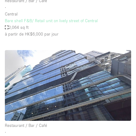
Restaurant / Bar / Café
∙
Central
Bare shell F&B/ Retail unit on lively street of Central
2,064 sq ft
à partir de HK$6,000
par jour
Restaurant / Bar / Café
∙