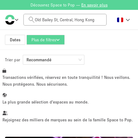
Découvrez Space to Pop —
En savoir plus
Tarif à la journée
HK$0
HK$50,000+
Dates
Plus de filtres
Trier par
Taille de l'espace
Recommandé
Transactions vérifiées, réservez en toute tranquillité ! Nous veillons.
100 sq ft
5000+ sq ft
Nous protégeons. Nous sécurisons.
~ 13 personnes
~ 650 personnes
La plus grande sélection d'espaces au monde.
Type de projet
Rejoignez des milliers de marques au sein de la famille Space to Pop.
Vente au