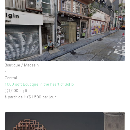
Boutique / Magasin
∙
Central
1000 sqft Boutique in the heart of SoHo
1,000 sq ft
à partir de HK$1,500
par jour