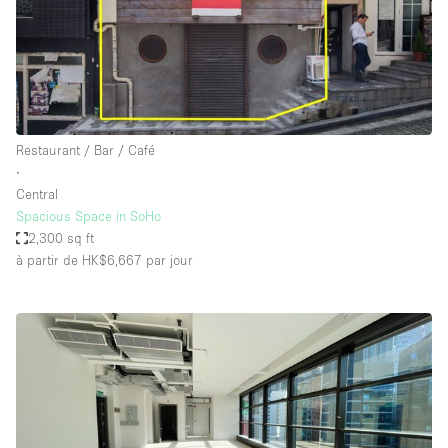
Restaurant / Bar / Café
∙
Central
Spacious Space in SoHo
2,300 sq ft
à partir de HK$6,667
par jour