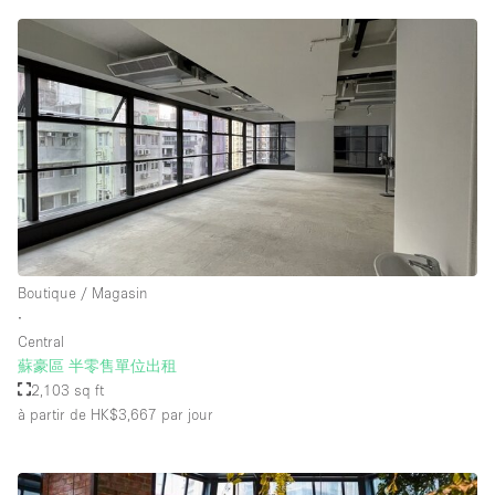
Boutique / Magasin
∙
Central
蘇豪區 半零售單位出租
2,103 sq ft
à partir de HK$3,667
par jour