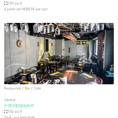
100 sq ft
à partir de HK$834
par jour
Restaurant / Bar / Café
∙
Central
中環活動場地租用
700 sq ft
Tarif : sur demande