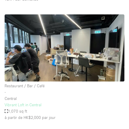
Restaurant / Bar / Café
∙
Central
Vibrant Loft in Central
1,070 sq ft
à partir de HK$2,000
par jour