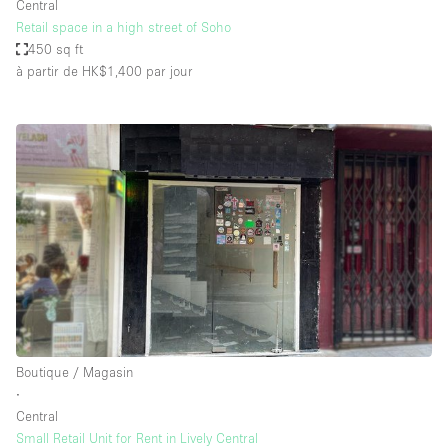
Central
Retail space in a high street of Soho
450 sq ft
à partir de HK$1,400
par jour
Boutique / Magasin
∙
Central
Small Retail Unit for Rent in Lively Central