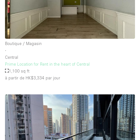
Boutique / Magasin
∙
Central
Prime Location for Rent in the heart of Central
1,100 sq ft
à partir de HK$3,334
par jour