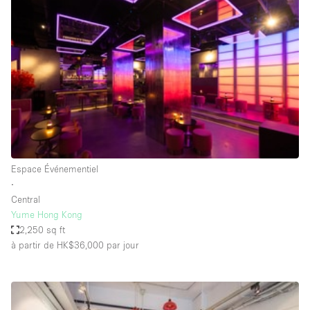
Showroom
Événement
Art
Alimentation
détail
Séance de
Local
Conférence
Réunion
Bureaux
photo
Commercial
Partagé
Type de l'espace
Espace Événementiel
∙
Appartement / Loft
Central
Yume Hong Kong
Atelier
2,250 sq ft
Autre
à partir de HK$36,000
par jour
Bateau
Boutique / Magasin