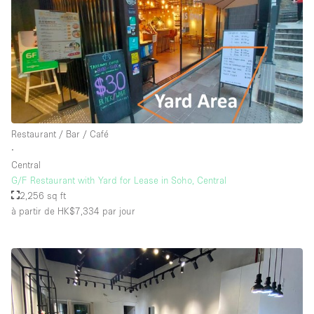
Restaurant / Bar / Café
∙
Central
G/F Restaurant with Yard for Lease in Soho, Central
2,256 sq ft
à partir de HK$7,334
par jour