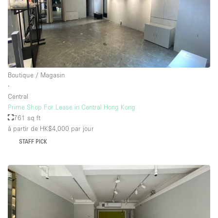
Boutique / Magasin
∙
Central
Prime Shop For Lease in Central Hong Kong
761 sq ft
à partir de HK$4,000
par jour
STAFF PICK