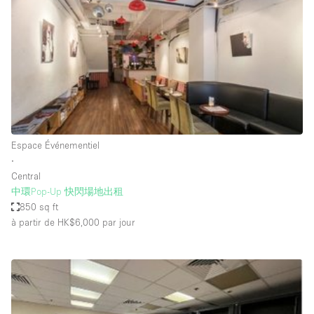
Boutique en Partage
Bureaux
Camion / Fourgon
Commerce
Container
Entrepôt / Espace Stockage / Box
Espace Événementiel
Espace Atypique / Unique
∙
Espace Créatif
Central
中環Pop-Up 快閃場地出租
Espace Publicitaire
850 sq ft
Espace Événementiel
à partir de HK$6,000
par jour
Galerie d'art
Kiosque / Stand / Corner
Lobby / Accueil