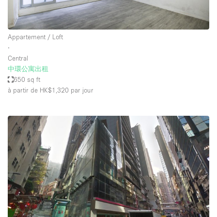
Appartement / Loft
∙
Central
中環公寓出租
650 sq ft
à partir de HK$1,320
par jour