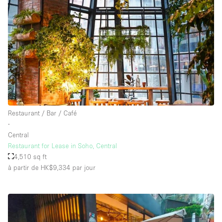
Restaurant / Bar / Café
∙
Central
Restaurant for Lease in Soho, Central
4,510 sq ft
à partir de HK$9,334
par jour