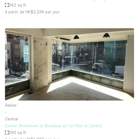
642 sq ft
à partir de HK$2,334
par jour
Atelier
∙
Central
Corner Showroom or Boutique on 1st floor in Central
650 sq ft