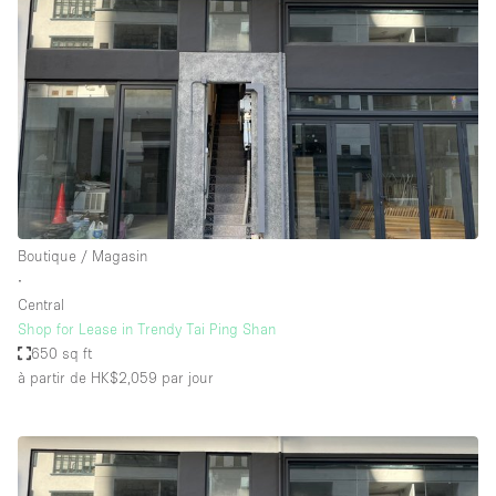
Boutique / Magasin
∙
Central
Shop for Lease in Trendy Tai Ping Shan
650 sq ft
à partir de HK$2,059
par jour