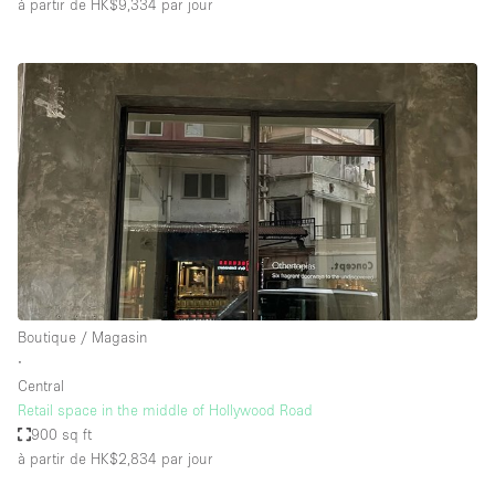
à partir de HK$9,334
par jour
Boutique / Magasin
∙
Central
Retail space in the middle of Hollywood Road
900 sq ft
à partir de HK$2,834
par jour