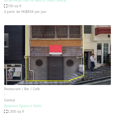
Small Retail Unit for Rent in Lively Central
100 sq ft
à partir de HK$834
par jour
Restaurant / Bar / Café
∙
Central
Spacious Space in SoHo
2,300 sq ft