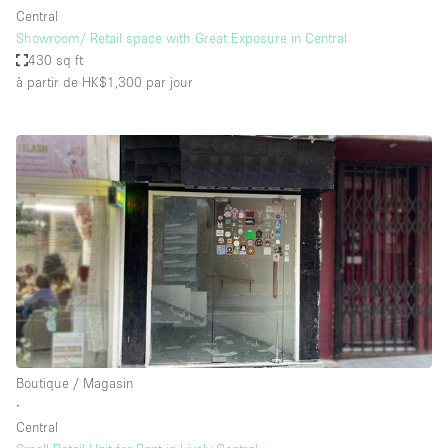
Central
Showroom/ Retail space with Great Exposure in Central
430 sq ft
à partir de HK$1,300
par jour
Boutique / Magasin
∙
Central