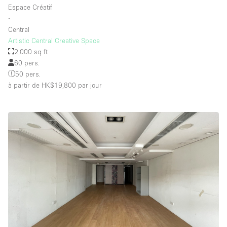
Espace Créatif
∙
Central
Artistic Central Creative Space
2,000 sq ft
60 pers.
50 pers.
à partir de HK$19,800
par jour