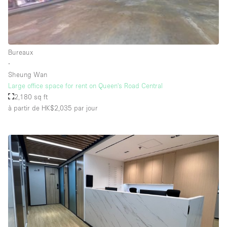
Salle de Bain
Smoking Area
Soundproof
Bureaux
Style Haussmannien
∙
Sheung Wan
Style Industriel
Large office space for rent on Queen's Road Central
Sur Rue
2,180 sq ft
à partir de HK$2,035
par jour
Surface Habitable
Système de sécurité
Terrace
Toilettes
Water Access
Éclairage
Électricité