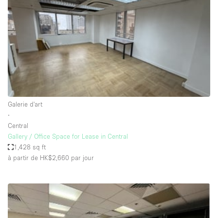
Maison / Villa / Hôtel Particulier
Restaurant / Bar / Café
Rooftop
Salle
Salle de Conférence
Salle de Réunion
Salon / Festival
Galerie d'art
∙
Salon Beauté / Coiffure
Central
Studio Photo / Tournage
Gallery / Office Space for Lease in Central
1,428 sq ft
Étal de Marché
à partir de HK$2,660
par jour
Caractéristiques de l'espace
Accès aux handicapés