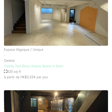
Espace Atypique / Unique
∙
Central
Trendy Two-Story Unique Space in Soho
820 sq ft
à partir de HK$2,334
par jour