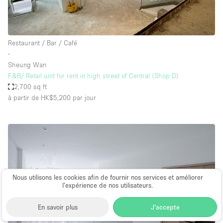
Restaurant / Bar / Café
∙
Sheung Wan
F&B/ Retail unit for rent in high street of Central (Shop D)
2,700 sq ft
à partir de HK$5,200
par jour
Nous utilisons les cookies afin de fournir nos services et améliorer
l’expérience de nos utilisateurs.
En savoir plus
J'accepte