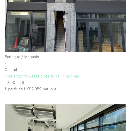
Boutique / Magasin
∙
Central
Nice shop for Lease close to Tai Ping Shan
650 sq ft
à partir de HK$2,059
par jour