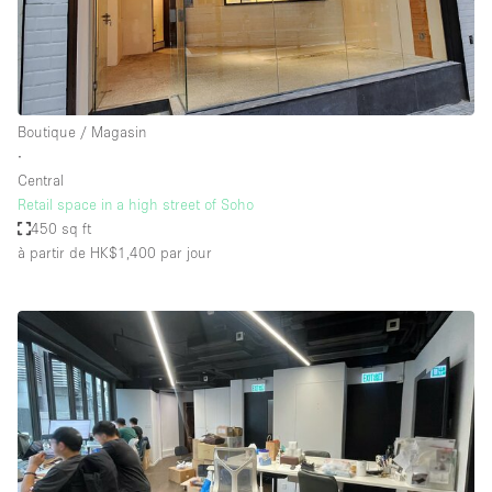
Boutique / Magasin
∙
Central
Retail space in a high street of Soho
450 sq ft
à partir de HK$1,400
par jour