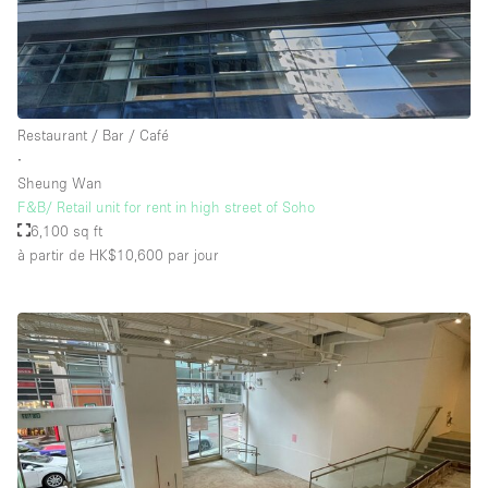
Restaurant / Bar / Café
∙
Sheung Wan
F&B/ Retail unit for rent in high street of Soho
6,100 sq ft
à partir de HK$10,600
par jour