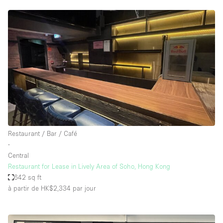
Restaurant / Bar / Café
∙
Central
Restaurant for Lease in Lively Area of Soho, Hong Kong
642 sq ft
à partir de HK$2,334
par jour