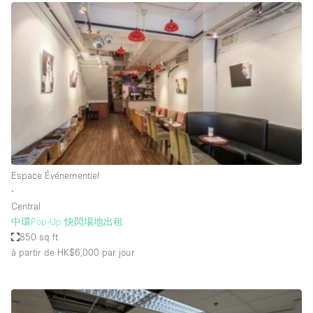
Boutique en Partage
Bureaux
Camion / Fourgon
Commerce
Container
Entrepôt / Espace Stockage / Box
Espace Atypique / Unique
Espace Créatif
Espace Événementiel
∙
Espace Publicitaire
Central
Espace Événementiel
中環Pop-Up 快閃場地出租
850 sq ft
Galerie d'art
à partir de HK$6,000
par jour
Kiosque / Stand / Corner
Lobby / Accueil