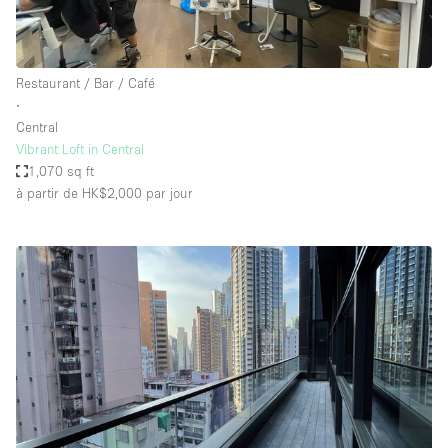
Restaurant / Bar / Café
∙
Central
Vibrant Loft in Central
1,070 sq ft
à partir de HK$2,000
par jour