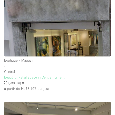
Boutique / Magasin
∙
Central
Beautiful Retail space in Central for rent
1,350 sq ft
à partir de HK$3,167
par jour