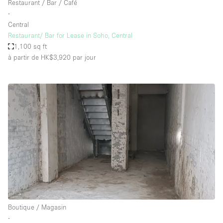
Restaurant / Bar / Café
∙
Central
Restaurant/ Bar for Lease in Soho, Central
1,100 sq ft
à partir de HK$3,920
par jour
Boutique / Magasin
∙