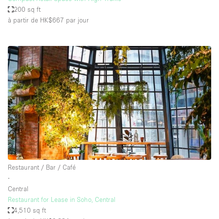
200 sq ft
à partir de HK$667
par jour
Restaurant / Bar / Café
∙
Central
Restaurant for Lease in Soho, Central
4,510 sq ft