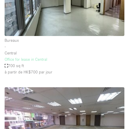
Espace Epuré / Minimaliste
Exposition Véhicules
Internet
Jardin
Bureaux
Licence Alcool
∙
Central
Lumière du Jour
Office for lease in Central
Mobilier
700 sq ft
à partir de HK$700
par jour
Parking Privé
Plusieurs Pièces
Portants
Presentoir Vitrine
Rooftop / Terrasse
Réserve