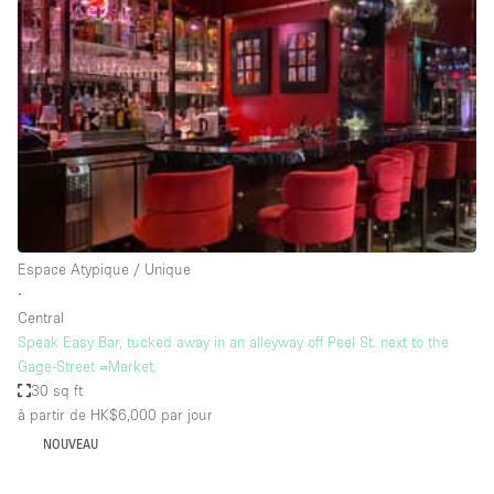
Showroom
Événement
Art
Alimentation
détail
Séance de
Local
Conférence
Réunion
Bureaux
photo
Commercial
Partagé
Type de l'espace
Espace Atypique / Unique
∙
Appartement / Loft
Central
Speak Easy Bar, tucked away in an alleyway off Peel St. next to the
Atelier
Gage-Street =Market.
Autre
30 sq ft
à partir de HK$6,000
par jour
Bateau
NOUVEAU
Boutique / Magasin