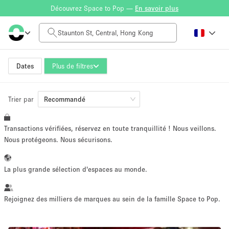
Découvrez Space to Pop —
En savoir plus
Tarif à la journée
HK$0
HK$50,000+
Dates
Plus de filtres
Trier par
Taille de l'espace
Recommandé
Transactions vérifiées, réservez en toute tranquillité ! Nous veillons.
100 sq ft
5000+ sq ft
Nous protégeons. Nous sécurisons.
~ 13 personnes
~ 650 personnes
La plus grande sélection d'espaces au monde.
Type de projet
Rejoignez des milliers de marques au sein de la famille Space to Pop.
Vente au