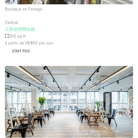
Boutique en Partage
∙
Central
工作坊空間出租
350 sq ft
à partir de HK$60
par jour
STAFF PICK