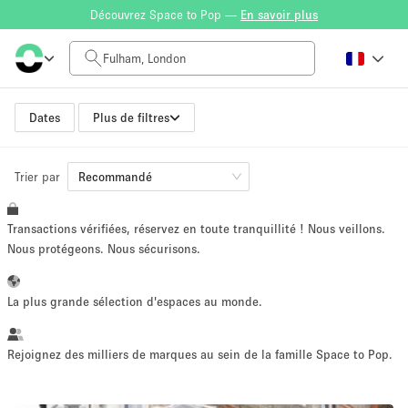
Découvrez Space to Pop —
En savoir plus
Tarif à la journée
£0
£5,000+
Dates
Plus de filtres
Trier par
Taille de l'espace
Recommandé
Transactions vérifiées, réservez en toute tranquillité ! Nous veillons.
100 sq ft
5000+ sq ft
Nous protégeons. Nous sécurisons.
~ 13 personnes
~ 650 personnes
La plus grande sélection d'espaces au monde.
Type de projet
Rejoignez des milliers de marques au sein de la famille Space to Pop.
Vente au