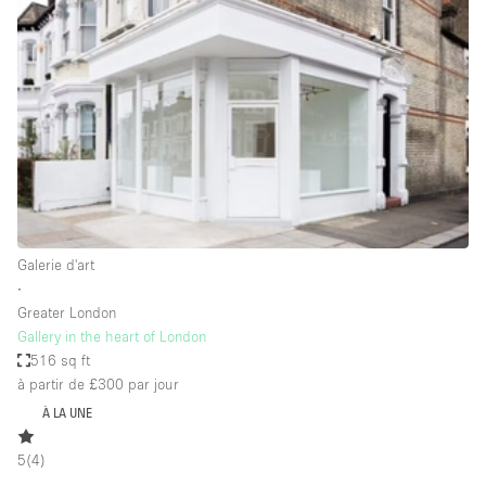
Showroom
Événement
Art
Alimentation
détail
Séance de
Local
Conférence
Réunion
Bureaux
photo
Commercial
Partagé
Type de l'espace
Galerie d'art
∙
Appartement / Loft
Greater London
Gallery in the heart of London
Atelier
516 sq ft
Autre
à partir de £300
par jour
Bateau
À LA UNE
Boutique / Magasin
5
(
4
)