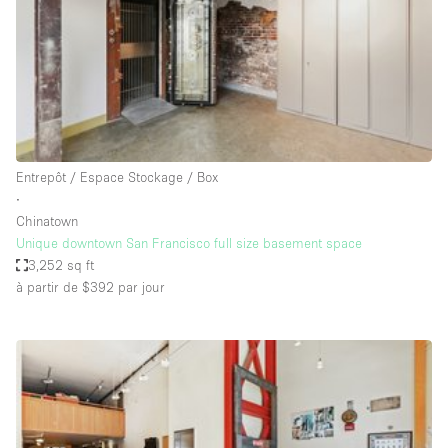
Air conditionné
Animals Friendly
Ascenseur
Bar
Cabines d'essayage
Entrepôt / Espace Stockage / Box
Chauffage
∙
Chinatown
Comptoir
Unique downtown San Francisco full size basement space
Concierge
3,252 sq ft
à partir de $392
par jour
Cuisine
De plain-pied
Entrée Large
Espace Avec Vue
Espace Brut