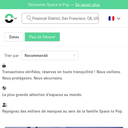
Découvrez Space to Pop —
En savoir plus
Tarif à la journée
$0
$5,000+
Dates
Plus de filtres
Trier par
Taille de l'espace
Recommandé
Transactions vérifiées, réservez en toute tranquillité ! Nous veillons.
100 sq ft
5000+ sq ft
Nous protégeons. Nous sécurisons.
~ 13 personnes
~ 650 personnes
La plus grande sélection d'espaces au monde.
Type de projet
Rejoignez des milliers de marques au sein de la famille Space to Pop.
Vente au