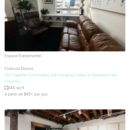
Maison / Villa / Hôtel Particulier
Restaurant / Bar / Café
Rooftop
Salle
Salle de Conférence
Salle de Réunion
Espace Événementiel
Salon / Festival
∙
Financial District
Salon Beauté / Coiffure
Get Together Comfortably with Gorgeous Views in Downtown San
Studio Photo / Tournage
Francisco
444 sq ft
Étal de Marché
à partir de $401
par jour
Caractéristiques de l'espace
Accès aux handicapés