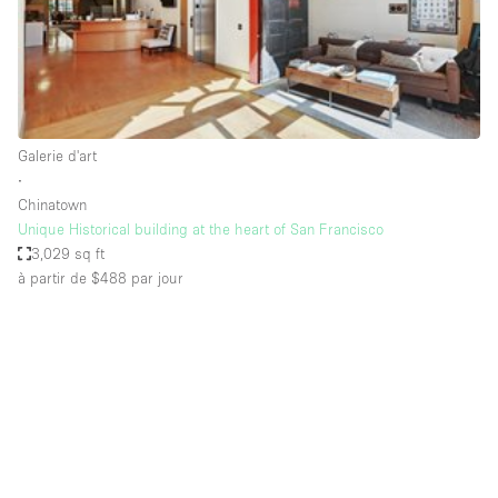
Espace Epuré / Minimaliste
Exposition Véhicules
Internet
Jardin
Galerie d'art
Licence Alcool
∙
Chinatown
Lumière du Jour
Unique Historical building at the heart of San Francisco
Mobilier
3,029 sq ft
à partir de $488
par jour
Parking Privé
Plusieurs Pièces
Portants
Presentoir Vitrine
Rooftop / Terrasse
Réserve