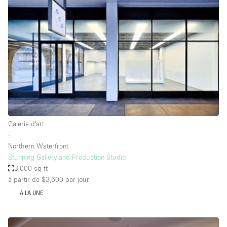
Showroom
Événement
Art
Alimentation
détail
Séance de
Local
Conférence
Réunion
Bureaux
photo
Commercial
Partagé
Type de l'espace
Galerie d'art
∙
Appartement / Loft
Northern Waterfront
Stunning Gallery and Production Studio
Atelier
3,000 sq ft
Autre
à partir de $3,600
par jour
Bateau
À LA UNE
Boutique / Magasin