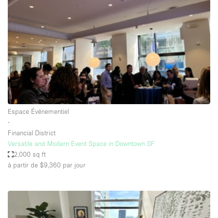
Boutique en Partage
Bureaux
Camion / Fourgon
Commerce
Container
Entrepôt / Espace Stockage / Box
Espace Atypique / Unique
Espace Événementiel
Espace Créatif
∙
Financial District
Espace Publicitaire
Versatile and Modern Event Space in Downtown SF
Espace Événementiel
2,000 sq ft
à partir de $9,360
par jour
Galerie d'art
Kiosque / Stand / Corner
Lobby / Accueil