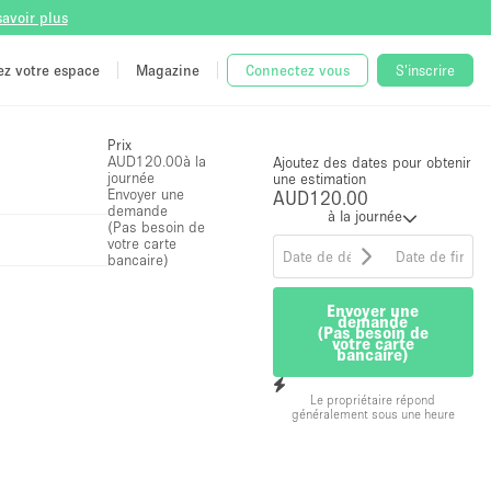
savoir plus
tez votre espace
Magazine
Connectez vous
S'inscrire
Prix
AUD120.00
à la
Ajoutez des dates pour obtenir
journée
une estimation
Envoyer une
AUD120.00
demande
à la journée
(Pas besoin de
votre carte
bancaire)
Envoyer une
demande
(Pas besoin de
votre carte
bancaire)
Le propriétaire répond
généralement sous une heure