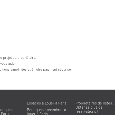
projet au propriétaire.
vous aider.
tions simplifiées et à notre paiement sécurisé.
Espaces à Louer à Paris
Propriétaires de listes :
Obtenez plus de
utiques
Boutiques éphémères à
réservations !
 Paris
louer à Paris