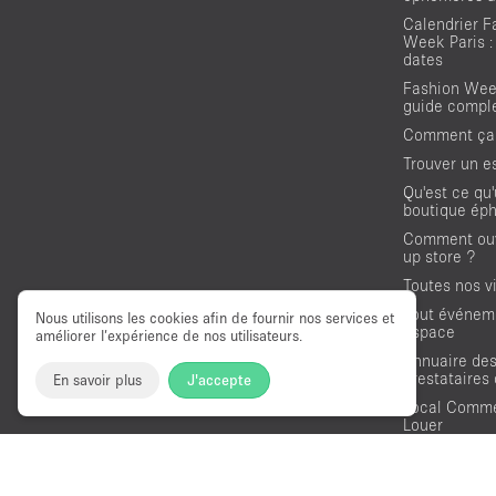
Calendrier F
Week Paris :
dates
Fashion Week
guide compl
Comment ça
Trouver un e
Qu'est ce qu
boutique ép
Comment ouv
up store ?
Toutes nos vi
Tout événem
Nous utilisons les cookies afin de fournir nos services et
espace
améliorer l’expérience de nos utilisateurs.
Annuaire de
prestataires
En savoir plus
J'accepte
Local Comme
Louer
Showrooms à
Location Es