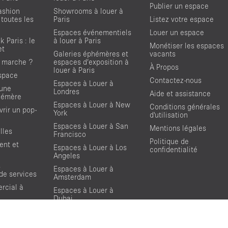
Publier un espace
ashion
Showrooms à louer à
 toutes les
Paris
Listez votre espace
Espaces événementiels
Louer un espace
 Paris : le
à louer à Paris
Monétiser les espaces
et
Galeries éphémères et
vacants
 marche ?
espaces d’exposition à
À Propos
louer à Paris
space
Contactez-nous
Espaces à Louer à
'une
Londres
Aide et assistance
hémère
Espaces à Louer à New
Conditions générales
rir un pop-
York
d'utilisation
Espaces à Louer à San
Mentions légales
lles
Francisco
Politique de
ent et
Espaces à Louer à Los
confidentialité
Angeles
s
Espaces à Louer à
 de services
Amsterdam
rcial à
Espaces à Louer à
Dubai
 Louer
Location Showroom
Fashion Week
paces