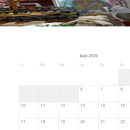
Août 2026
Lu
Ma
Me
Je
Ve
Sa
1
3
4
5
6
7
8
10
11
12
13
14
15
17
18
19
20
21
22