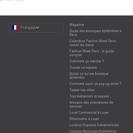
Choose
Magazine
Français
a
Guide des boutiques éphémères à
Language
Paris
Calendrier Fashion Week Paris :
toutes les dates
Fashion Week Paris : le guide
complet
Comment ça marche ?
Trouver un espace
Qu'est ce qu'une boutique
éphémère
Comment ouvrir un pop-up store ?
Toutes nos villes
Tout événement et espace
Annuaire des prestataires de
services
Local Commercial à Louer
Showrooms à Louer
Location Espaces Événementiels
Location Boutiques Ephémères