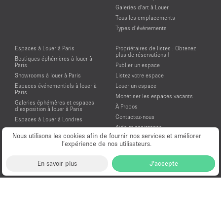
Galeries d'art à Louer
Tous les emplacements
Types d’événements
Espaces à Louer à Paris
Propriétaires de listes : Obtenez
plus de réservations !
Boutiques éphémères à louer à
Paris
Publier un espace
Showrooms à louer à Paris
Listez votre espace
Espaces événementiels à louer à
Louer un espace
Paris
Monétiser les espaces vacants
Galeries éphémères et espaces
À Propos
d’exposition à louer à Paris
Contactez-nous
Espaces à Louer à Londres
Aide et assistance
Espaces à Louer à New York
Nous utilisons les cookies afin de fournir nos services et améliorer
Conditions générales d'utilisation
Espaces à Louer à San Francisco
l’expérience de nos utilisateurs.
Mentions légales
Espaces à Louer à Los Angeles
Politique de confidentialité
Espaces à Louer à Amsterdam
En savoir plus
J'accepte
Espaces à Louer à Dubai
Location Showroom Fashion Week
Showrooms à louer pour la Fashion
Week de Paris