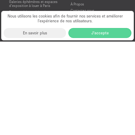
Galeries éphémères et espaces
À Propos
d’exposition à louer à Paris
Contactez-nous
Espaces à Louer à Londres
Nous utilisons les cookies afin de fournir nos services et améliorer
Aide et assistance
Espaces à Louer à New York
l’expérience de nos utilisateurs.
Conditions générales d'utilisation
Espaces à Louer à San Francisco
Mentions légales
Espaces à Louer à Los Angeles
En savoir plus
J'accepte
Politique de confidentialité
Espaces à Louer à Amsterdam
Espaces à Louer à Dubai
Location Showroom Fashion Week
Showrooms à louer pour la Fashion
Week de Paris
© PopUp Immo, Inc. Tous droits réservés.
EAA Licence Number: C-075131