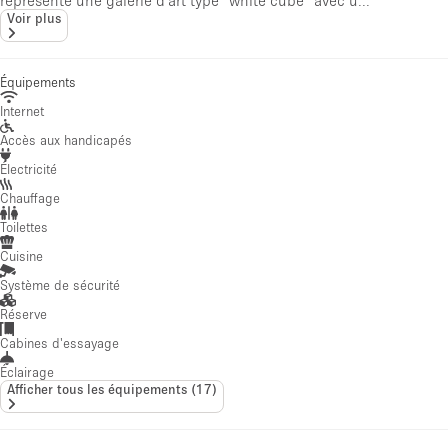
représente une galerie d'art type "white cube" avec u...
Voir plus
Équipements
Internet
Accès aux handicapés
Électricité
Chauffage
Toilettes
Cuisine
Système de sécurité
Réserve
Cabines d'essayage
Éclairage
Afficher tous les équipements
(
17
)