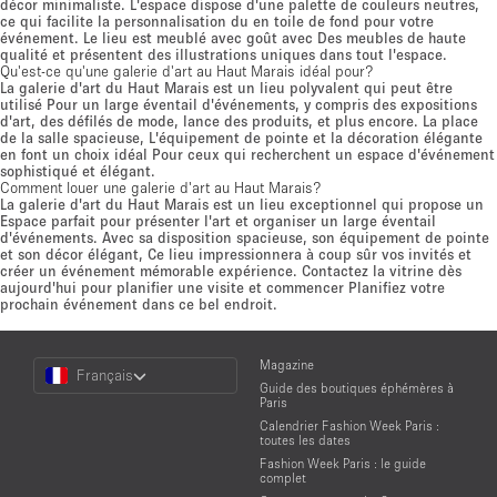
décor minimaliste. L'espace dispose d'une palette de couleurs neutres,
ce qui facilite la personnalisation du en toile de fond pour votre
événement. Le lieu est meublé avec goût avec Des meubles de haute
qualité et présentent des illustrations uniques dans tout l'espace.
Qu'est-ce qu'une galerie d'art au Haut Marais idéal pour?
La galerie d'art du Haut Marais est un lieu polyvalent qui peut être
utilisé Pour un large éventail d'événements, y compris des expositions
d'art, des défilés de mode, lance des produits, et plus encore. La place
de la salle spacieuse, L'équipement de pointe et la décoration élégante
en font un choix idéal Pour ceux qui recherchent un espace d'événement
sophistiqué et élégant.
Comment louer une galerie d'art au Haut Marais?
La galerie d'art du Haut Marais est un lieu exceptionnel qui propose un
Espace parfait pour présenter l'art et organiser un large éventail
d'événements. Avec sa disposition spacieuse, son équipement de pointe
et son décor élégant, Ce lieu impressionnera à coup sûr vos invités et
créer un événement mémorable expérience. Contactez la vitrine dès
aujourd'hui pour planifier une visite et commencer Planifiez votre
prochain événement dans ce bel endroit.
Choose
Magazine
Français
a
Guide des boutiques éphémères à
Language
Paris
Calendrier Fashion Week Paris :
toutes les dates
Fashion Week Paris : le guide
complet