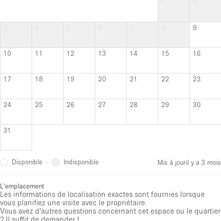
1
2
3
4
5
6
7
8
9
10
11
12
13
14
15
16
17
18
19
20
21
22
23
24
25
26
27
28
29
30
31
Disponible
Indisponible
·
Mis à jour
il y a 3 mois
L'emplacement
Les informations de localisation exactes sont fournies lorsque
vous planifiez une visite avec le propriétaire.
Vous avez d'autres questions concernant cet espace ou le quartier
? Il suffit de demander !