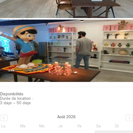
Voir toutes photos
Disponibilités
Durée de location :
3 days – 50 days
Août 2026
Lu
Ma
Me
Je
Ve
Sa
Di