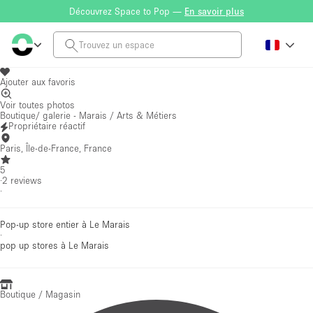
Découvrez Space to Pop —
En savoir plus
Ajouter aux favoris
Voir toutes photos
Boutique/ galerie - Marais / Arts & Métiers
Propriétaire réactif
Paris, Île-de-France, France
5
·
2
reviews
·
Pop-up store entier à Le Marais
·
pop up stores
à Le Marais
Boutique / Magasin