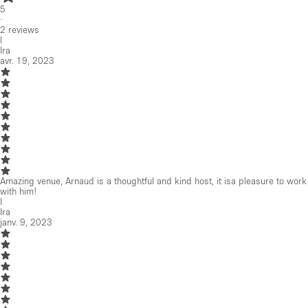
5
·
2
reviews
I
Ira
avr. 19, 2023
Amazing venue, Arnaud is a thoughtful and kind host, it isa pleasure to work
with him!
I
Ira
janv. 9, 2023