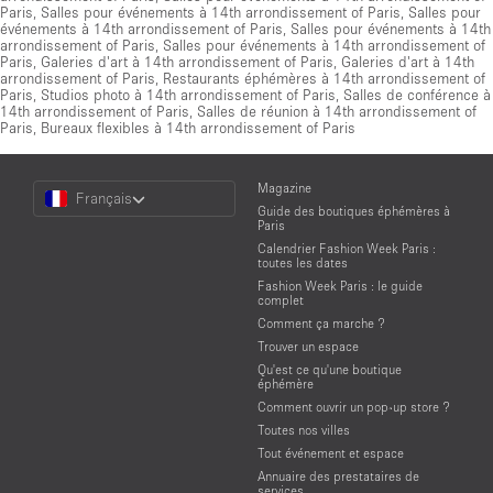
Paris
,
Salles pour événements à 14th arrondissement of Paris
,
Salles pour
événements à 14th arrondissement of Paris
,
Salles pour événements à 14th
arrondissement of Paris
,
Salles pour événements à 14th arrondissement of
Paris
,
Galeries d'art à 14th arrondissement of Paris
,
Galeries d'art à 14th
arrondissement of Paris
,
Restaurants éphémères à 14th arrondissement of
Paris
,
Studios photo à 14th arrondissement of Paris
,
Salles de conférence à
14th arrondissement of Paris
,
Salles de réunion à 14th arrondissement of
Paris
,
Bureaux flexibles à 14th arrondissement of Paris
Choose
Magazine
Français
a
Guide des boutiques éphémères à
Language
Paris
Calendrier Fashion Week Paris :
toutes les dates
Fashion Week Paris : le guide
complet
Comment ça marche ?
Trouver un espace
Qu'est ce qu'une boutique
éphémère
Comment ouvrir un pop-up store ?
Toutes nos villes
Tout événement et espace
Annuaire des prestataires de
services