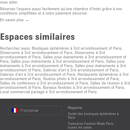
vous aider.
Réservez l'espace aussi facilement qu'une chambre d'hotel grâce à nos
conditions simplifiées et à notre paiement sécurisé.
En savoir plus →
Espaces similaires
Recherchez aussi:
Boutiques éphémères à 3rd arrondissement of Paris
,
Showrooms à 3rd arrondissement of Paris
,
Showrooms à 3rd
arrondissement of Paris
,
Salles pour événements à 3rd arrondissement of
Paris
,
Salles pour événements à 3rd arrondissement of Paris
,
Salles pour
événements à 3rd arrondissement of Paris
,
Salles pour événements à 3rd
arrondissement of Paris
,
Galeries d'art à 3rd arrondissement of Paris
,
Galeries d'art à 3rd arrondissement of Paris
,
Restaurants éphémères à 3rd
arrondissement of Paris
,
Studios photo à 3rd arrondissement of Paris
,
Salles de conférence à 3rd arrondissement of Paris
,
Salles de réunion à 3rd
arrondissement of Paris
,
Bureaux flexibles à 3rd arrondissement of Paris
,
Local commercial partagé à 3rd arrondissement of Paris
Choose
Magazine
Français
a
Guide des boutiques éphémères à
Language
Paris
Calendrier Fashion Week Paris :
toutes les dates