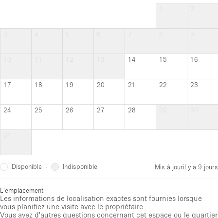
1
2
3
4
5
6
7
8
9
10
11
12
13
14
15
16
17
18
19
20
21
22
23
24
25
26
27
28
29
30
31
Disponible
Indisponible
·
Mis à jour
il y a 9 jours
L'emplacement
Les informations de localisation exactes sont fournies lorsque
vous planifiez une visite avec le propriétaire.
Vous avez d'autres questions concernant cet espace ou le quartier