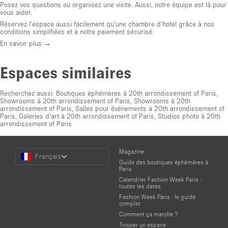
Posez vos questions ou organisez une visite. Aussi, notre équipe est là pour
vous aider.
Réservez l'espace aussi facilement qu'une chambre d'hotel grâce à nos
conditions simplifiées et à notre paiement sécurisé.
En savoir plus →
Espaces similaires
Recherchez aussi:
Boutiques éphémères à 20th arrondissement of Paris
,
Showrooms à 20th arrondissement of Paris
,
Showrooms à 20th
arrondissement of Paris
,
Salles pour événements à 20th arrondissement of
Paris
,
Galeries d'art à 20th arrondissement of Paris
,
Studios photo à 20th
arrondissement of Paris
Choose
Magazine
Français
a
Guide des boutiques éphémères à
Language
Paris
Calendrier Fashion Week Paris :
toutes les dates
Fashion Week Paris : le guide
complet
Comment ça marche ?
Trouver un espace