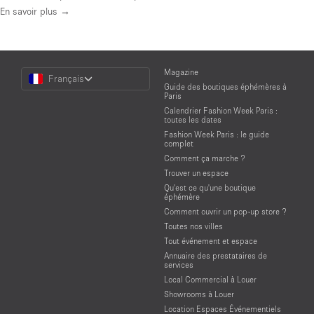
En savoir plus →
Choose
Magazine
Français
a
Guide des boutiques éphémères à
Language
Paris
Calendrier Fashion Week Paris :
toutes les dates
Fashion Week Paris : le guide
complet
Comment ça marche ?
Trouver un espace
Qu'est ce qu'une boutique
éphémère
Comment ouvrir un pop-up store ?
Toutes nos villes
Tout événement et espace
Annuaire des prestataires de
services
Local Commercial à Louer
Showrooms à Louer
Location Espaces Événementiels