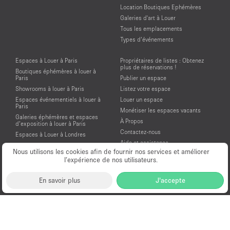
Location Boutiques Ephémères
Galeries d'art à Louer
Tous les emplacements
Types d’événements
Espaces à Louer à Paris
Propriétaires de listes : Obtenez
plus de réservations !
Boutiques éphémères à louer à
Paris
Publier un espace
Showrooms à louer à Paris
Listez votre espace
Espaces événementiels à louer à
Louer un espace
Paris
Monétiser les espaces vacants
Galeries éphémères et espaces
À Propos
d’exposition à louer à Paris
Contactez-nous
Espaces à Louer à Londres
Aide et assistance
Espaces à Louer à New York
Nous utilisons les cookies afin de fournir nos services et améliorer
Conditions générales d'utilisation
Espaces à Louer à San Francisco
l’expérience de nos utilisateurs.
Mentions légales
Espaces à Louer à Los Angeles
Politique de confidentialité
Espaces à Louer à Amsterdam
En savoir plus
J'accepte
Espaces à Louer à Dubai
Location Showroom Fashion Week
Showrooms à louer pour la Fashion
Week de Paris