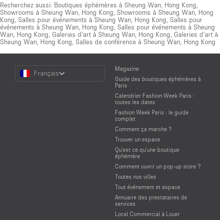
Recherchez aussi:
Boutiques éphémères à Sheung Wan, Hong Kong
,
Showrooms à Sheung Wan, Hong Kong
,
Showrooms à Sheung Wan, Hong
Kong
,
Salles pour événements à Sheung Wan, Hong Kong
,
Salles pour
événements à Sheung Wan, Hong Kong
,
Salles pour événements à Sheung
Wan, Hong Kong
,
Galeries d'art à Sheung Wan, Hong Kong
,
Galeries d'art à
Sheung Wan, Hong Kong
,
Salles de conférence à Sheung Wan, Hong Kong
Choose
Magazine
Français
a
Guide des boutiques éphémères à
Language
Paris
Calendrier Fashion Week Paris :
toutes les dates
Fashion Week Paris : le guide
complet
Comment ça marche ?
Trouver un espace
Qu'est ce qu'une boutique
éphémère
Comment ouvrir un pop-up store ?
Toutes nos villes
Tout événement et espace
Annuaire des prestataires de
services
Local Commercial à Louer