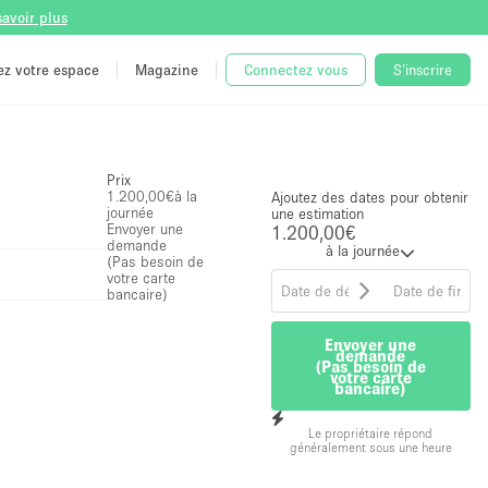
savoir plus
tez votre espace
Magazine
Connectez vous
S'inscrire
Prix
1.200,00€
à la
Ajoutez des dates pour obtenir
journée
une estimation
Envoyer une
1.200,00€
demande
à la journée
(Pas besoin de
votre carte
bancaire)
Envoyer une
demande
(Pas besoin de
votre carte
bancaire)
Le propriétaire répond
généralement sous une heure