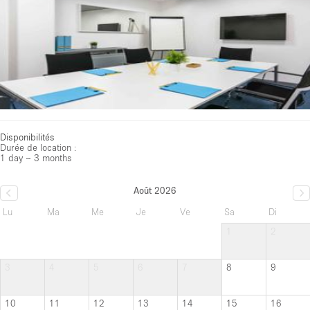
Disponibilités
Durée de location :
1 day – 3 months
Août 2026
Lu
Ma
Me
Je
Ve
Sa
Di
1
2
3
4
5
6
7
8
9
10
11
12
13
14
15
16