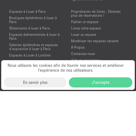
Espaces à Louer à Paris
Propriétaires de listes : Obtenez
plus de réservations !
Boutiques éphémères à louer à
Paris
Publier un espace
Showrooms à louer à Paris
Listez votre espace
Espaces événementiels à louer à
Louer un espace
Paris
Monétiser les espaces vacants
Galeries éphémères et espaces
À Propos
d’exposition à louer à Paris
Contactez-nous
Espaces à Louer à Londres
Aide et assistance
Espaces à Louer à New York
Nous utilisons les cookies afin de fournir nos services et améliorer
Conditions générales d'utilisation
Espaces à Louer à San Francisco
l’expérience de nos utilisateurs.
Mentions légales
Espaces à Louer à Los Angeles
Politique de confidentialité
Espaces à Louer à Amsterdam
En savoir plus
J'accepte
Espaces à Louer à Dubai
Location Showroom Fashion Week
Showrooms à louer pour la Fashion
Week de Paris