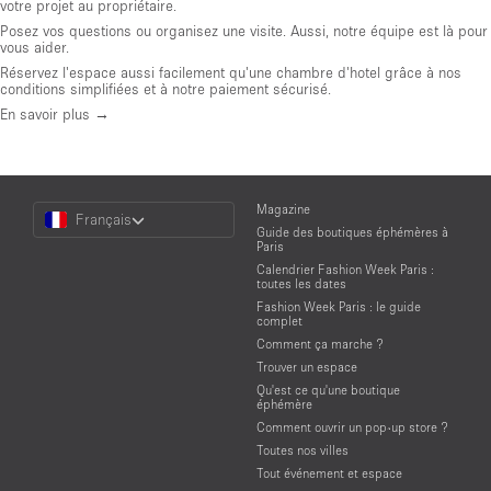
votre projet au propriétaire.
Posez vos questions ou organisez une visite. Aussi, notre équipe est là pour
vous aider.
Réservez l'espace aussi facilement qu'une chambre d'hotel grâce à nos
conditions simplifiées et à notre paiement sécurisé.
En savoir plus →
Choose
Magazine
Français
a
Guide des boutiques éphémères à
Language
Paris
Calendrier Fashion Week Paris :
toutes les dates
Fashion Week Paris : le guide
complet
Comment ça marche ?
Trouver un espace
Qu'est ce qu'une boutique
éphémère
Comment ouvrir un pop-up store ?
Toutes nos villes
Tout événement et espace