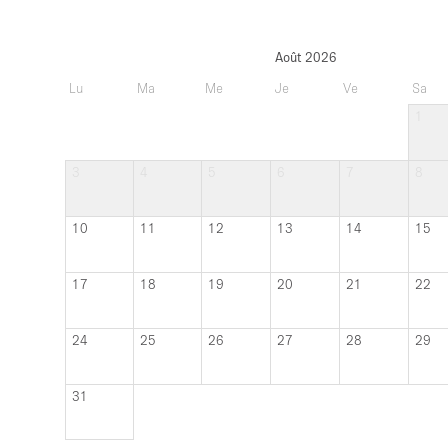
3
4
5
6
7
8
10
11
12
13
14
15
17
18
19
20
21
22
24
25
26
27
28
29
31
Mis à jour
il 
planifiez une visite avec le propriétaire.
? Il suffit de demander !