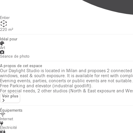
Idéal pour
Art
Séance de photo
A propos de cet espace
Our Daylight Studio is located in Milan and proposes 2 connected
windows, east & south exposure. It is available for rent with comp
Evening events, parties, concerts or public events are not suitable.
Free Parking and elevator (industrial goodlift).
For special needs, 2 other studios (North & East exposure and West
Voir plus
Équipements
Internet
Électricité
Toilettes
Éclairage
Espace Avec Vue
Salle de Bain