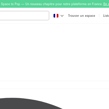
 Space to Pop — Un nouveau chapitre pour notre plateforme en France.
En 
Trouver un espace
Lis