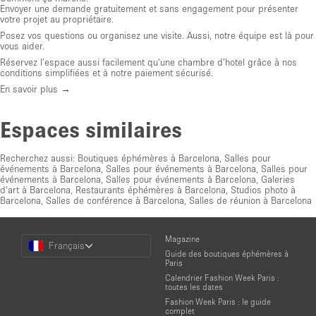
Envoyer une demande gratuitement et sans engagement pour présenter
votre projet au propriétaire.
Posez vos questions ou organisez une visite. Aussi, notre équipe est là pour
vous aider.
Réservez l'espace aussi facilement qu'une chambre d'hotel grâce à nos
conditions simplifiées et à notre paiement sécurisé.
En savoir plus →
Espaces similaires
Recherchez aussi:
Boutiques éphémères à Barcelona
,
Salles pour
événements à Barcelona
,
Salles pour événements à Barcelona
,
Salles pour
événements à Barcelona
,
Salles pour événements à Barcelona
,
Galeries
d'art à Barcelona
,
Restaurants éphémères à Barcelona
,
Studios photo à
Barcelona
,
Salles de conférence à Barcelona
,
Salles de réunion à Barcelona
Choose
Magazine
Français
a
Guide des boutiques éphémères à
Language
Paris
Calendrier Fashion Week Paris :
toutes les dates
Fashion Week Paris : le guide
complet