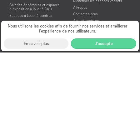
Monétiser les espaces vacants
Galeries éphémères et espaces
À Propos
d’exposition à louer à Paris
Contactez-nous
Espaces à Louer à Londres
Aide et assistance
Espaces à Louer à New York
Nous utilisons les cookies afin de fournir nos services et améliorer
Conditions générales d'utilisation
Espaces à Louer à San Francisco
l’expérience de nos utilisateurs.
Mentions légales
Espaces à Louer à Los Angeles
Politique de confidentialité
Espaces à Louer à Amsterdam
En savoir plus
J'accepte
Espaces à Louer à Dubai
Location Showroom Fashion Week
Showrooms à louer pour la Fashion
Week de Paris
© PopUp Immo, Inc. Tous droits réservés.