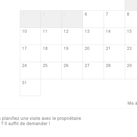
3
4
5
6
7
8
10
11
12
13
14
15
17
18
19
20
21
22
24
25
26
27
28
29
31
Mis à
planifiez une visite avec le propriétaire.
? Il suffit de demander !