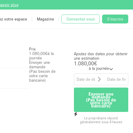
savoir plus
tez votre espace
Magazine
Connectez vous
S'inscrire
Prix
1.080,00€
à la
Ajoutez des dates pour obtenir
journée
une estimation
Envoyer une
1.080,00€
demande
à la journée
(Pas besoin de
votre carte
bancaire)
Envoyer une
demande
(Pas besoin de
votre carte
bancaire)
Le propriétaire répond
généralement sous 4 heures