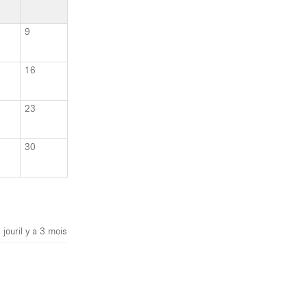
9
16
23
30
 jour
il y a 3 mois