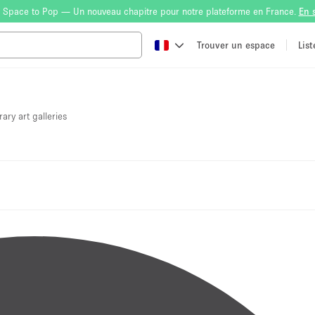
 Space to Pop — Un nouveau chapitre pour notre plateforme en France.
En 
Trouver un espace
Lis
ary art galleries