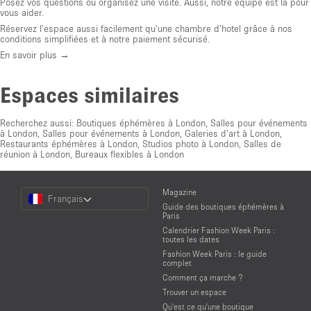
Posez vos questions ou organisez une visite. Aussi, notre équipe est là pour
vous aider.
Réservez l'espace aussi facilement qu'une chambre d'hotel grâce à nos
conditions simplifiées et à notre paiement sécurisé.
En savoir plus →
Espaces similaires
Recherchez aussi:
Boutiques éphémères à London
,
Salles pour événements
à London
,
Salles pour événements à London
,
Galeries d'art à London
,
Restaurants éphémères à London
,
Studios photo à London
,
Salles de
réunion à London
,
Bureaux flexibles à London
Choose
Magazine
Français
a
Guide des boutiques éphémères à
Language
Paris
Calendrier Fashion Week Paris :
toutes les dates
Fashion Week Paris : le guide
complet
Comment ça marche ?
Trouver un espace
Qu'est ce qu'une boutique