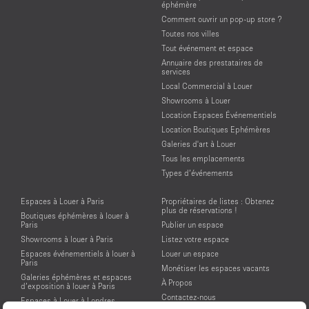
éphémère
Comment ouvrir un pop-up store ?
Toutes nos villes
Tout événement et espace
Annuaire des prestataires de
services
Local Commercial à Louer
Showrooms à Louer
Location Espaces Événementiels
Location Boutiques Ephémères
Galeries d'art à Louer
Tous les emplacements
Types d’événements
Espaces à Louer à Paris
Propriétaires de listes : Obtenez
plus de réservations !
Boutiques éphémères à louer à
Paris
Publier un espace
Showrooms à louer à Paris
Listez votre espace
Espaces événementiels à louer à
Louer un espace
Paris
Monétiser les espaces vacants
Galeries éphémères et espaces
À Propos
d’exposition à louer à Paris
Contactez-nous
Espaces à Louer à Londres