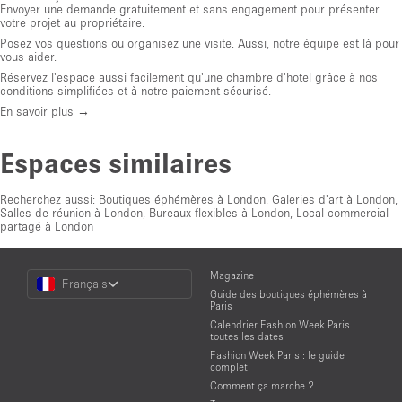
Envoyer une demande gratuitement et sans engagement pour présenter
votre projet au propriétaire.
Posez vos questions ou organisez une visite. Aussi, notre équipe est là pour
vous aider.
Réservez l'espace aussi facilement qu'une chambre d'hotel grâce à nos
conditions simplifiées et à notre paiement sécurisé.
En savoir plus →
Espaces similaires
Recherchez aussi:
Boutiques éphémères à London
,
Galeries d'art à London
,
Salles de réunion à London
,
Bureaux flexibles à London
,
Local commercial
partagé à London
Choose
Magazine
Français
a
Guide des boutiques éphémères à
Language
Paris
Calendrier Fashion Week Paris :
toutes les dates
Fashion Week Paris : le guide
complet
Comment ça marche ?