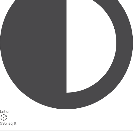
Entier
995 sq ft