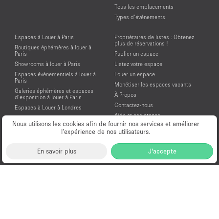
Tous les emplacements
Types d’événements
Espaces à Louer à Paris
Propriétaires de listes : Obtenez
plus de réservations !
Boutiques éphémères à louer à
Paris
Publier un espace
Showrooms à louer à Paris
Listez votre espace
Espaces événementiels à louer à
Louer un espace
Paris
Monétiser les espaces vacants
Galeries éphémères et espaces
À Propos
d’exposition à louer à Paris
Contactez-nous
Espaces à Louer à Londres
Aide et assistance
Espaces à Louer à New York
Nous utilisons les cookies afin de fournir nos services et améliorer
Conditions générales d'utilisation
Espaces à Louer à San Francisco
l’expérience de nos utilisateurs.
Mentions légales
Espaces à Louer à Los Angeles
Politique de confidentialité
Espaces à Louer à Amsterdam
En savoir plus
J'accepte
Espaces à Louer à Dubai
Location Showroom Fashion Week
Showrooms à louer pour la Fashion
Week de Paris