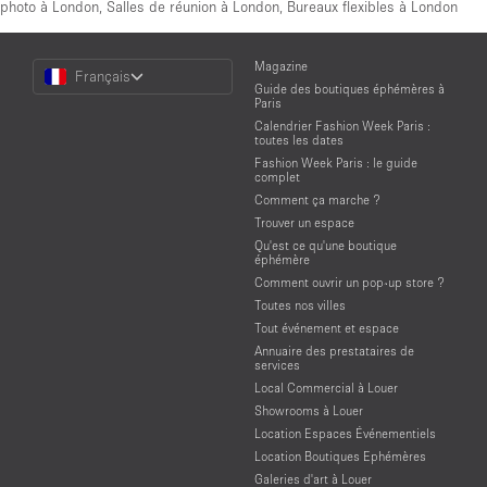
photo à London
,
Salles de réunion à London
,
Bureaux flexibles à London
Choose
Magazine
Français
a
Guide des boutiques éphémères à
Language
Paris
Calendrier Fashion Week Paris :
toutes les dates
Fashion Week Paris : le guide
complet
Comment ça marche ?
Trouver un espace
Qu'est ce qu'une boutique
éphémère
Comment ouvrir un pop-up store ?
Toutes nos villes
Tout événement et espace
Annuaire des prestataires de
services
Local Commercial à Louer
Showrooms à Louer
Location Espaces Événementiels
Location Boutiques Ephémères
Galeries d'art à Louer