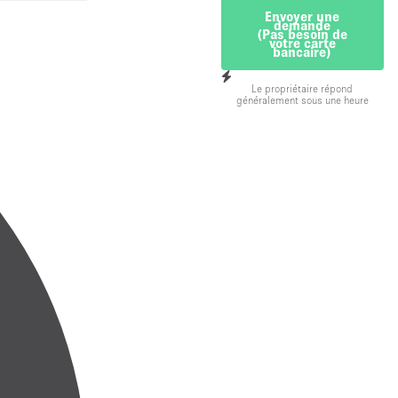
Envoyer une
demande
(Pas besoin de
votre carte
bancaire)
Le propriétaire répond
généralement sous une heure