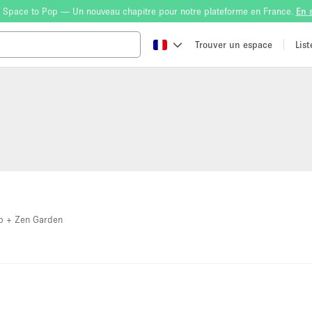
 Space to Pop — Un nouveau chapitre pour notre plateforme en France.
En 
Trouver un espace
Lis
op + Zen Garden