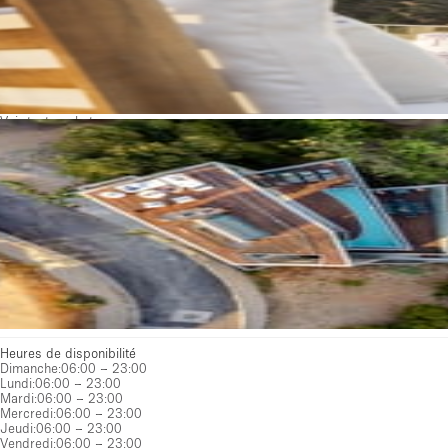
Voir toutes photos
Heures de disponibilité
Dimanche
:
06:00 – 23:00
Lundi
:
06:00 – 23:00
Mardi
:
06:00 – 23:00
Mercredi
:
06:00 – 23:00
Jeudi
:
06:00 – 23:00
Vendredi
:
06:00 – 23:00