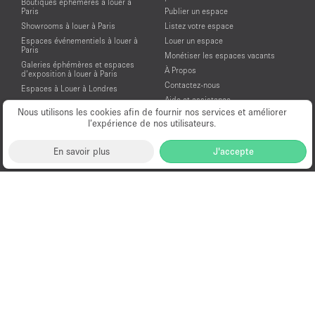
Boutiques éphémères à louer à
Paris
Publier un espace
Showrooms à louer à Paris
Listez votre espace
Espaces événementiels à louer à
Louer un espace
Paris
Monétiser les espaces vacants
Galeries éphémères et espaces
À Propos
d’exposition à louer à Paris
Contactez-nous
Espaces à Louer à Londres
Aide et assistance
Espaces à Louer à New York
Nous utilisons les cookies afin de fournir nos services et améliorer
Conditions générales d'utilisation
Espaces à Louer à San Francisco
l’expérience de nos utilisateurs.
Mentions légales
Espaces à Louer à Los Angeles
Politique de confidentialité
Espaces à Louer à Amsterdam
En savoir plus
J'accepte
Espaces à Louer à Dubai
Location Showroom Fashion Week
Showrooms à louer pour la Fashion
Week de Paris