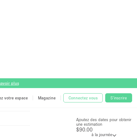
savoir plus
tez votre espace
Magazine
Connectez vous
S'inscrire
Prix
$90.00
à la journée
Ajoutez des dates pour obtenir
Envoyer une
une estimation
demande
$90.00
(Pas besoin de
à la journée
votre carte
bancaire)
Envoyer une
demande
(Pas besoin de
votre carte
bancaire)
Le propriétaire répond
généralement sous une heure