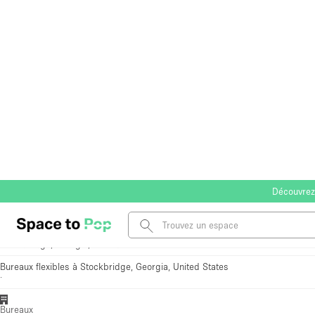
Découvrez
Ajouter aux favoris
Voir toutes photos
Business Content Office Space
Propriétaire réactif
Stockbridge, Georgia, United States
Bureaux flexibles à Stockbridge, Georgia, United States
·
Bureaux