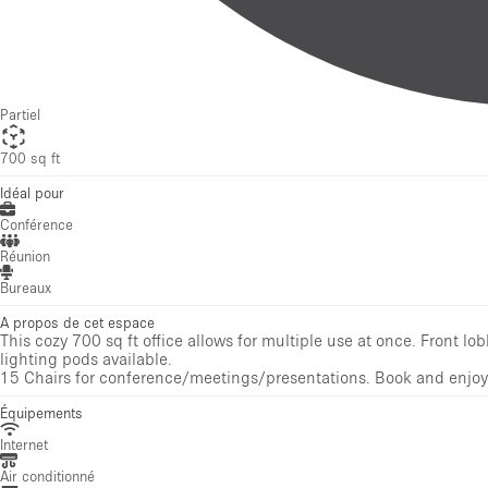
700 sq ft
Idéal pour
Conférence
Réunion
Bureaux
A propos de cet espace
This cozy 700 sq ft office allows for multiple use at once. Front l
lighting pods available.
15 Chairs for conference/meetings/presentations. Book and enjoy
Équipements
Internet
Air conditionné
Mobilier
Salle de Bain
Avis
Pas encore d'avis
Photos