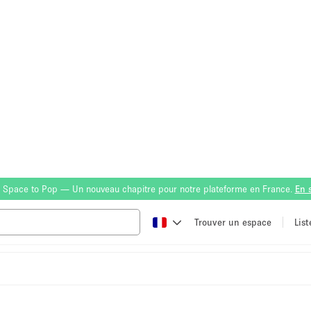
 Space to Pop — Un nouveau chapitre pour notre plateforme en France.
En 
Trouver un espace
Lis