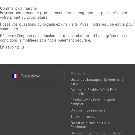
Comment ça marche:
Envoyer une demande gratuitement et sans engagement pour présenter
votre projet au propriétaire.
Posez vos questions ou organisez une visite. Aussi, notre équipe est là pour
vous aider.
Réservez l'espace aussi facilement qu'une chambre d'hotel grâce à nos
conditions simplifiées et à notre paiement sécurisé.
En savoir plus →
Choose
Magazine
Français
a
Guide des boutiques éphémères à
Language
Paris
Calendrier Fashion Week Paris :
toutes les dates
Fashion Week Paris : le guide
complet
Comment ça marche ?
Trouver un espace
Qu'est ce qu'une boutique
éphémère
Comment ouvrir un pop-up store ?