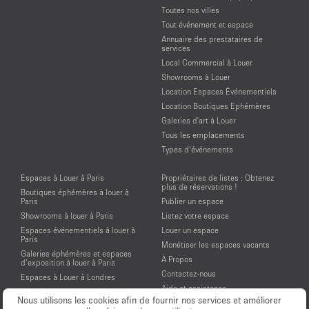
Toutes nos villes
Tout événement et espace
Annuaire des prestataires de
services
Local Commercial à Louer
Showrooms à Louer
Location Espaces Événementiels
Location Boutiques Ephémères
Galeries d'art à Louer
Tous les emplacements
Types d’événements
Espaces à Louer à Paris
Propriétaires de listes : Obtenez
plus de réservations !
Boutiques éphémères à louer à
Paris
Publier un espace
Showrooms à louer à Paris
Listez votre espace
Espaces événementiels à louer à
Louer un espace
Paris
Monétiser les espaces vacants
Galeries éphémères et espaces
À Propos
d’exposition à louer à Paris
Contactez-nous
Espaces à Louer à Londres
Aide et assistance
Espaces à Louer à New York
Nous utilisons les cookies afin de fournir nos services et améliorer
Conditions générales d'utilisation
Espaces à Louer à San Francisco