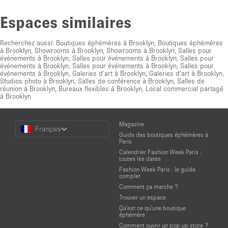
Espaces similaires
Recherchez aussi:
Boutiques éphémères à Brooklyn
,
Boutiques éphémères
à Brooklyn
,
Showrooms à Brooklyn
,
Showrooms à Brooklyn
,
Salles pour
événements à Brooklyn
,
Salles pour événements à Brooklyn
,
Salles pour
événements à Brooklyn
,
Salles pour événements à Brooklyn
,
Salles pour
événements à Brooklyn
,
Galeries d'art à Brooklyn
,
Galeries d'art à Brooklyn
,
Studios photo à Brooklyn
,
Salles de conférence à Brooklyn
,
Salles de
réunion à Brooklyn
,
Bureaux flexibles à Brooklyn
,
Local commercial partagé
à Brooklyn
Choose
Magazine
Français
a
Guide des boutiques éphémères à
Language
Paris
Calendrier Fashion Week Paris :
toutes les dates
Fashion Week Paris : le guide
complet
Comment ça marche ?
Trouver un espace
Qu'est ce qu'une boutique
éphémère
Comment ouvrir un pop-up store ?