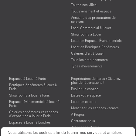
Toutes nos villes
Tout événement et espace
Annuaire des prestataires de
services
Local Commercial à Louer
Showrooms à Louer
Location Espaces Événementiels
Location Boutiques Ephémères
Galeries d'art à Louer
Tous les emplacements
Types d’événements
Espaces à Louer à Paris
Propriétaires de listes : Obtenez
plus de réservations !
Boutiques éphémères à louer à
Paris
Publier un espace
Showrooms à louer à Paris
Listez votre espace
Espaces événementiels à louer à
Louer un espace
Paris
Monétiser les espaces vacants
Galeries éphémères et espaces
À Propos
d’exposition à louer à Paris
Contactez-nous
Espaces à Louer à Londres
Aide et assistance
Espaces à Louer à New York
Nous utilisons les cookies afin de fournir nos services et améliorer
Conditions générales d'utilisation
Espaces à Louer à San Francisco