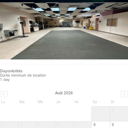
Disponibilités
Durée minimum de location
1 day
Août 2026
Lu
Ma
Me
Je
Ve
Sa
Di
1
2
3
4
5
6
7
8
9