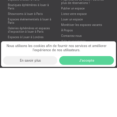
plus de réservations !
Boutiques éphémères à louer à
Paris
Publier un espace
Showrooms à louer à Paris
Listez votre espace
Espaces événementiels à louer à
Louer un espace
Paris
Monétiser les espaces vacants
Galeries éphémères et espaces
À Propos
d’exposition à louer à Paris
Contactez-nous
Espaces à Louer à Londres
Aide et assistance
Espaces à Louer à New York
Nous utilisons les cookies afin de fournir nos services et améliorer
Conditions générales d'utilisation
Espaces à Louer à San Francisco
l’expérience de nos utilisateurs.
Mentions légales
Espaces à Louer à Los Angeles
Politique de confidentialité
Espaces à Louer à Amsterdam
En savoir plus
J'accepte
Espaces à Louer à Dubai
Location Showroom Fashion Week
Showrooms à louer pour la Fashion
Week de Paris