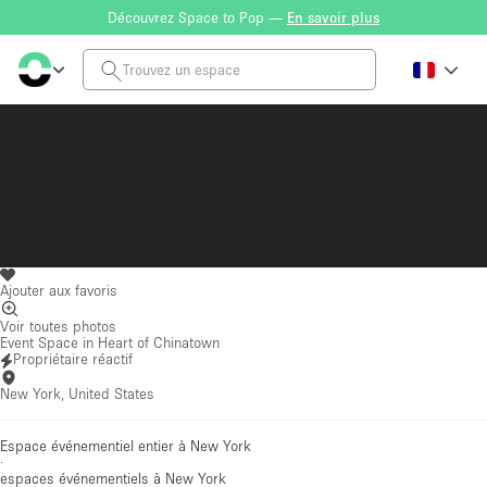
Découvrez Space to Pop —
En savoir plus
Ajouter aux favoris
Voir toutes photos
Event Space in Heart of Chinatown
Propriétaire réactif
New York, United States
Espace événementiel entier à New York
·
espaces événementiels
à New York