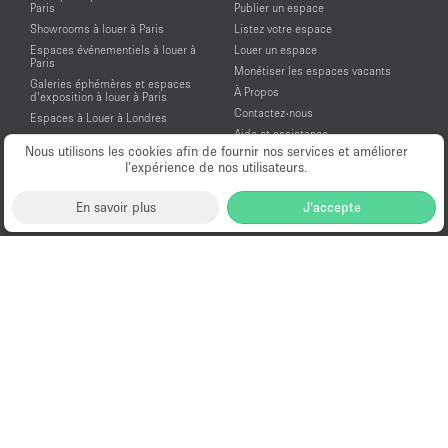
Paris
Publier un espace
Showrooms à louer à Paris
Listez votre espace
Espaces événementiels à louer à
Louer un espace
Paris
Monétiser les espaces vacants
Galeries éphémères et espaces
À Propos
d’exposition à louer à Paris
Contactez-nous
Espaces à Louer à Londres
Aide et assistance
Espaces à Louer à New York
Nous utilisons les cookies afin de fournir nos services et améliorer
Conditions générales d'utilisation
Espaces à Louer à San Francisco
l’expérience de nos utilisateurs.
Mentions légales
Espaces à Louer à Los Angeles
Politique de confidentialité
Espaces à Louer à Amsterdam
En savoir plus
J'accepte
Espaces à Louer à Dubai
Location Showroom Fashion Week
Showrooms à louer pour la Fashion
Week de Paris