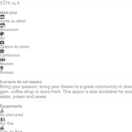
3,376 sq ft
Idéal pour
Vente au détail
Showroom
Art
Séance de photo
Conférence
Réunion
Bureaux
A propos de cet espace
Bring your passion, bring your dream to a great community in downto
gym, coffee shop or store front. This space is also dividable for smal
water, power and sewer.
Équipements
De plain-pied
Sur Rue
Salle de Bain