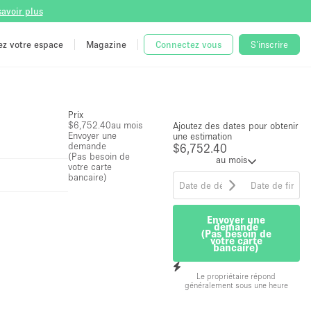
savoir plus
tez votre espace
Magazine
Connectez vous
S'inscrire
Prix
$6,752.40
au mois
Ajoutez des dates pour obtenir
Envoyer une
une estimation
demande
$6,752.40
(Pas besoin de
au mois
votre carte
bancaire)
Envoyer une
demande
(Pas besoin de
votre carte
bancaire)
Le propriétaire répond
généralement sous une heure