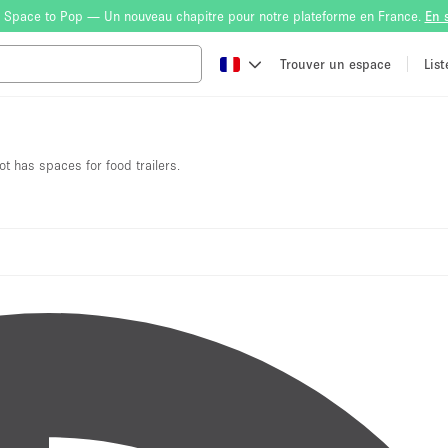
 Space to Pop — Un nouveau chapitre pour notre plateforme en France.
En 
Trouver un espace
Lis
ot has spaces for food trailers.