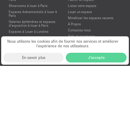
Showrooms à louer à Paris
Listez votre espace
Espaces événementiels à louer à
Louer un espace
Paris
Monétiser les espaces vacants
Galeries éphémères et espaces
À Propos
d’exposition à louer à Paris
Contactez-nous
Espaces à Louer à Londres
Aide et assistance
Espaces à Louer à New York
Nous utilisons les cookies afin de fournir nos services et améliorer
Conditions générales d'utilisation
Espaces à Louer à San Francisco
l’expérience de nos utilisateurs.
Mentions légales
Espaces à Louer à Los Angeles
Politique de confidentialité
Espaces à Louer à Amsterdam
En savoir plus
J'accepte
Espaces à Louer à Dubai
Location Showroom Fashion Week
Showrooms à louer pour la Fashion
Week de Paris