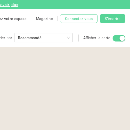
savoir plus
tez votre espace
Magazine
Connectez vous
S'inscrire
rier par
Recommandé
Afficher la carte
ge
 Unique
e
8
1