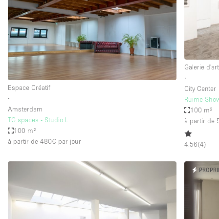
Espace Epuré / Minimaliste
Internet
Licence Alcool
Mobilier
Galerie d'ar
Plusieurs Pièces
∙
Espace Créatif
City Center
Presentoir Vitrine
∙
Ruime Show
Réserve
Amsterdam
100 m²
TG spaces - Studio L
à partir de
Smoking Area
100 m²
à partir de 480€
par jour
Style Haussmannien
4.56
(
4
)
Sur Rue
PROPRI
Système de sécurité
Toilettes
Éclairage