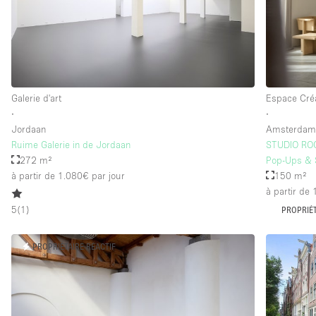
Équipement de bureau
Étage/accès
Sous-sol
Rez-de-chaussée sur rue
Galerie d'art
Espace Créa
∙
∙
Rooftop
Jordaan
Amsterda
Autre
Ruime Galerie in de Jordaan
STUDIO ROCA
272 m²
Pop-Ups & 
à partir de 1.080€
par jour
150 m²
à partir de
5
(
1
)
PROPRIÉT
PROPRIÉTAIRE RÉACTIF