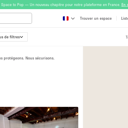
 Space to Pop — Un nouveau chapitre pour notre plateforme en France.
En 
Trouver un espace
Lis
us de filtres
T
Atelier
Bateau
ous protégeons. Nous sécurisons.
Boutique en Parta
Camion / Fourgon
Container
Espace Atypique /
Espace Publicitair
Galerie d'art
Lobby / Accueil
1