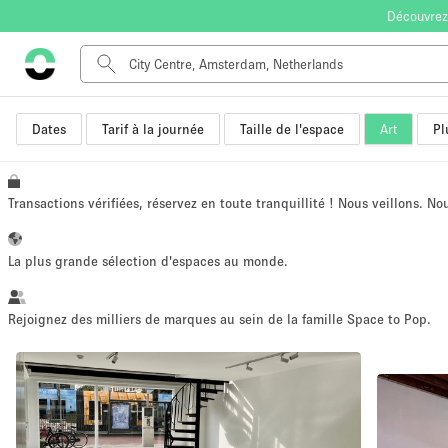
Découvrez
Dates
Tarif à la journée
Taille de l'espace
Art
Pl
Type de l'espace
Appartement / Loft
Autre
Transactions vérifiées, réservez en toute tranquillité ! Nous veillons. N
Boutique / Magasin
Bureaux
La plus grande sélection d'espaces au monde.
Commerce
Entrepôt / Espace Stockage / Box
Rejoignez des milliers de marques au sein de la famille Space to Pop.
Espace Créatif
Espace Événementiel
Kiosque / Stand / Corner