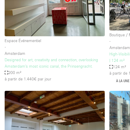
Boutique /
Espace Événementiel
∙
∙
Amsterda
Amsterdam
High-Visibi
Designed for art, creativity and connection, overlooking
| 124 m²
Amsterdam’s most iconic canal, the Prinsengracht.
124 m²
200 m²
à partir de
à partir de 1.440€
par jour
À LA UNE