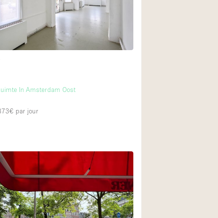
t
m
Ruimte In Amsterdam Oost
 873€
par jour
NE