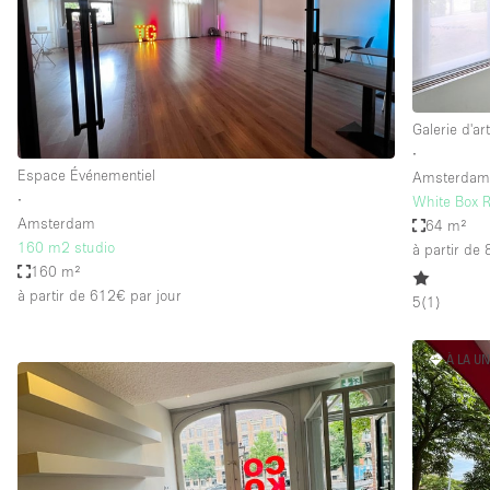
Galerie d'ar
∙
Espace Événementiel
Amsterda
∙
White Box 
Amsterdam
64 m²
160 m2 studio
à partir de
160 m²
à partir de 612€
par jour
5
(
1
)
À LA U