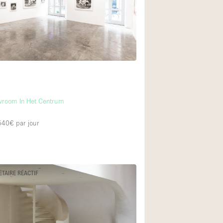
Exposition Véhicul
Jardin
Lumière du Jour
Parking Privé
t
Portants
Rooftop / Terrasse
room In Het Centrum
Salle de Bain
 540€
par jour
Soundproof
Style Industriel
Surface Habitable
ÉTAIRE RÉACTIF
Terrace
Water Access
Électricité