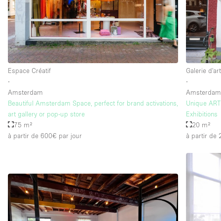
Espace Créatif
Galerie d'ar
∙
∙
Amsterdam
Amsterda
Beautiful Amsterdam Space, perfect for brand activations,
Unique ART 
art gallery or pop-up store
Exhibitions
75 m²
20 m²
à partir de 600€
par jour
à partir de