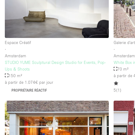
Espace Créatif
Galerie d'ar
∙
∙
Amsterdam
Amsterda
STUDIO YUME Sculptural Design Studio for Events, Pop-
White Box i
Ups & Shoots
70 m²
150 m²
à partir de
à partir de 1.074€
par jour
5
(
1
)
PROPRIÉTAIRE RÉACTIF