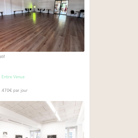
Restaurant / Bar / 
Salle
Salle de Réunion
Salon Beauté / Coi
29
Étal de Marché
tif
Air conditionné
m
 Entire Venue
Ascenseur
3
Cabines d'essayag
 1.470€
par jour
Comptoir
Cuisine
Entrée Large
Espace Brut