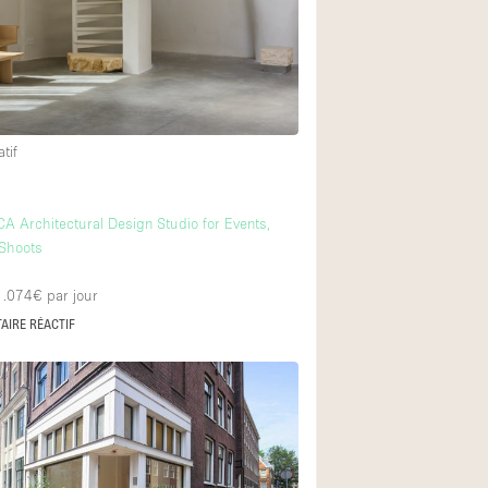
Équipement sonore
Rez-de-chaussée su
Centre commercial
tif
À l'étage
m
 Architectural Design Studio for Events,
Shoots
 1.074€
par jour
AIRE RÉACTIF