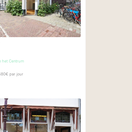
t
m
n het Centrum
 480€
par jour