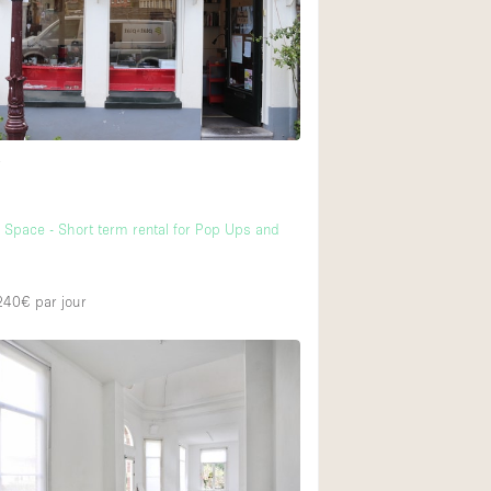
t
m
Space - Short term rental for Pop Ups and
 240€
par jour