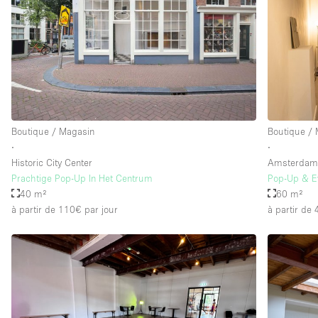
Boutique / Magasin
Boutique /
∙
∙
Historic City Center
Amsterda
Prachtige Pop-Up In Het Centrum
Pop-Up & E
40 m²
60 m²
à partir de 110€
par jour
à partir de