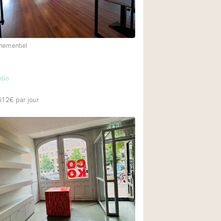
nementiel
m
dio
 612€
par jour