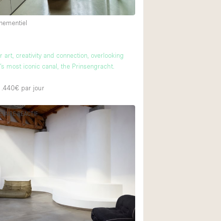
nementiel
m
 art, creativity and connection, overlooking
 most iconic canal, the Prinsengracht.
 1.440€
par jour
ÉTAIRE RÉACTIF