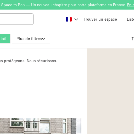
 Space to Pop — Un nouveau chapitre pour notre plateforme en France.
En 
Trouver un espace
Lis
tail
Plus de filtres
T
Atelier
Bateau
ous protégeons. Nous sécurisons.
Boutique en Parta
Camion / Fourgon
Container
Espace Atypique /
Espace Publicitair
Galerie d'art
Lobby / Accueil