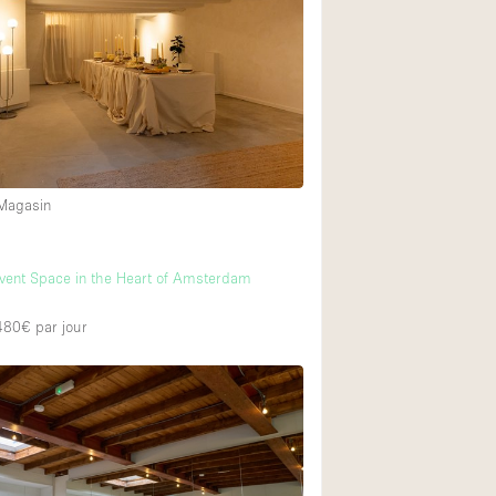
 Magasin
m
vent Space in the Heart of Amsterdam
 480€
par jour