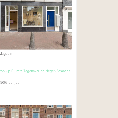
Restaurant / Bar / 
16
Salle
Salle de Réunion
Salon Beauté / Coi
4
Étal de Marché
18
 Magasin
Air conditionné
m
Ascenseur
Pop-Up Ruimte Tegenover de Negen Straatjes
3
Cabines d'essayag
 390€
par jour
Comptoir
Cuisine
Entrée Large
Espace Brut