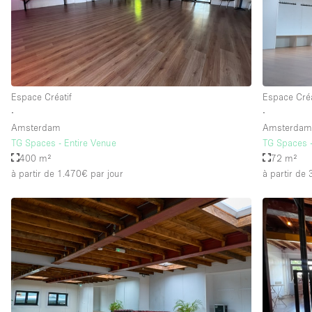
Espace Créatif
Espace Créa
∙
∙
Amsterdam
Amsterda
TG Spaces - Entire Venue
TG Spaces 
400 m²
72 m²
à partir de 1.470€
par jour
à partir de