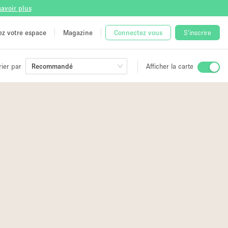
savoir plus
tez votre espace
Magazine
Connectez vous
S'inscrire
rier par
Recommandé
Afficher la carte
ge
 Unique
e
8
2