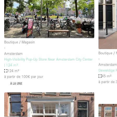
Maison / Villa / Hôtel Particulier
Rooftop
Salle de Conférence
Salon / Festival
Studio Photo / Tournage
Boutique / Magasin
∙
Boutique /
Amsterdam
Caractéristiques 
Accès aux handicapés
∙
High-Visibility Pop-Up Store Near Amsterdam City Center
de l'espace
Amsterda
| 124 m²
Animals Friendly
Geweldige 
124 m²
Bar
45 m²
à partir de 100€
par jour
à partir de
À LA UNE
Chauffage
Concierge
PROPRIÉTAIRE RÉACTIF
De plain-pied
Espace Avec Vue