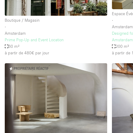
Espace Évé
Boutique / Magasin
∙
∙
Amsterda
Amsterdam
Designed for
Prime Pop-Up and Event Location
Amsterdam’s
60 m²
200 m²
à partir de 480€
par jour
à partir de
PROPRIÉTAIRE RÉACTIF
PROPRI