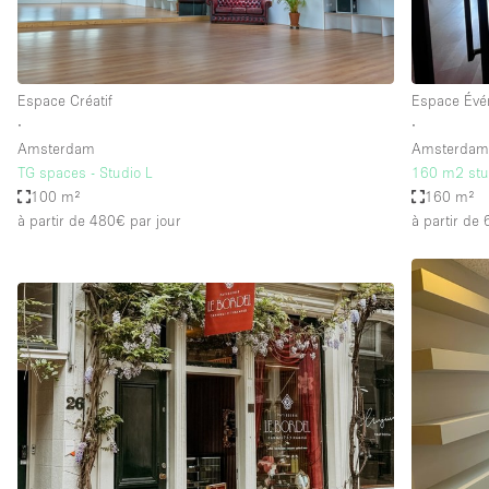
Espace Créatif
Espace Évé
∙
∙
Amsterdam
Amsterda
TG spaces - Studio L
160 m2 stu
100 m²
160 m²
à partir de 480€
par jour
à partir de