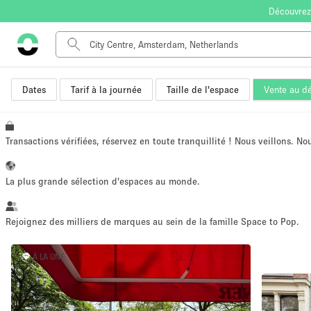
Découvrez
Dates
Tarif à la journée
Taille de l'espace
Vente au dé
Type de l'espace
Appartement / Loft
Autre
Transactions vérifiées, réservez en toute tranquillité ! Nous veillons. N
Boutique / Magasin
Bureaux
La plus grande sélection d'espaces au monde.
Commerce
Entrepôt / Espace Stockage / Box
Rejoignez des milliers de marques au sein de la famille Space to Pop.
Espace Créatif
À LA UNE
Espace Événementiel
Kiosque / Stand / Corner