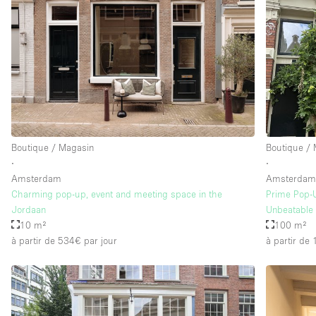
Équipement de bureau
Étage/accès
Sous-sol
Rez-de-chaussée sur rue
Rooftop
Autre
Boutique / Magasin
Boutique /
∙
∙
Amsterdam
Amsterda
Charming pop-up, event and meeting space in the
Prime Pop-
Jordaan
Unbeatable 
10 m²
100 m²
à partir de 534€
par jour
à partir de