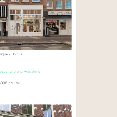
Exposition Véhicul
Jardin
Lumière du Jour
Parking Privé
Portants
Rooftop / Terrasse
pique / Unique
Salle de Bain
m
Soundproof
pace for Brand Activations
Style Industriel
 600€
par jour
Surface Habitable
Terrace
Water Access
Électricité