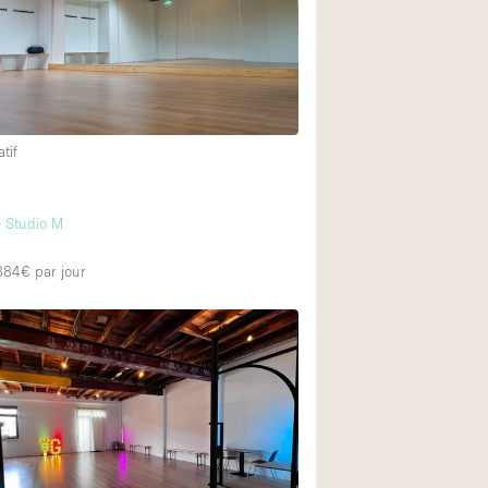
tif
m
- Studio M
 384€
par jour