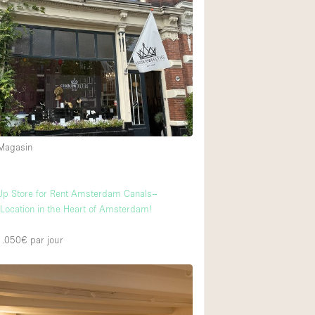
Équipement sonore
Rez-de-chaussée su
Centre commercial
À l'étage
 Magasin
m
Up Store for Rent Amsterdam Canals–
Location in the Heart of Amsterdam!
 1.050€
par jour