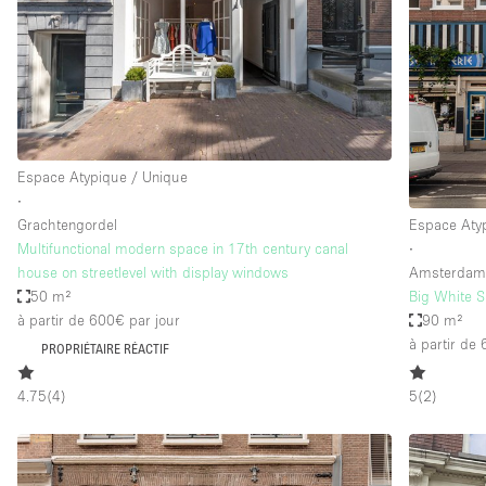
Espace Epuré / Minimaliste
Internet
Licence Alcool
Mobilier
Plusieurs Pièces
Espace Atypique / Unique
∙
Presentoir Vitrine
Grachtengordel
Espace Aty
Réserve
Multifunctional modern space in 17th century canal
∙
house on streetlevel with display windows
Amsterda
Smoking Area
50 m²
Big White S
Style Haussmannien
à partir de 600€
par jour
90 m²
à partir de
PROPRIÉTAIRE RÉACTIF
Sur Rue
Système de sécurité
4.75
(
4
)
5
(
2
)
Toilettes
Éclairage