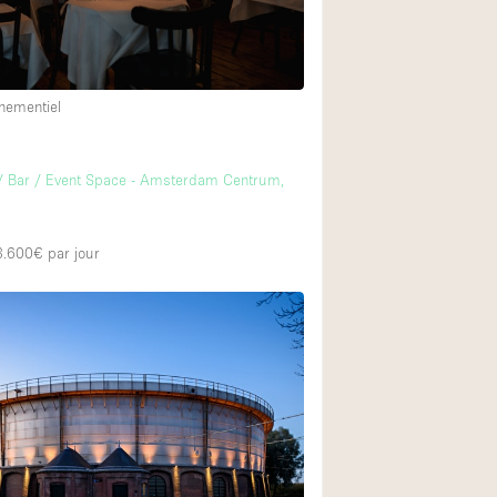
nementiel
m
/ Bar / Event Space - Amsterdam Centrum,
 3.600€
par jour