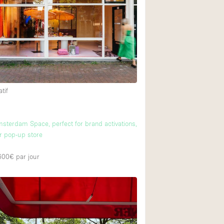
Restaurant / Bar / 
Salle
Salle de Réunion
Salon Beauté / Coi
Étal de Marché
tif
Air conditionné
m
msterdam Space, perfect for brand activations,
Ascenseur
or pop-up store
Cabines d'essayag
 600€
par jour
Comptoir
Cuisine
NE
Entrée Large
Espace Brut