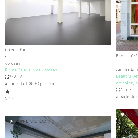
Maison / Villa / Hôtel Particulier
Rooftop
Salle de Conférence
Salon / Festival
Studio Photo / Tournage
Galerie d'art
Espace Créa
∙
∙
Jordaan
Caractéristiques 
Accès aux handicapés
Amsterda
Ruime Galerie in de Jordaan
de l'espace
Beautiful A
272 m²
Animals Friendly
art gallery 
à partir de 1.080€
par jour
Bar
75 m²
à partir de
5
(
1
)
Chauffage
Concierge
À LA U
De plain-pied
PROPRIÉTAIRE RÉACTIF
Espace Avec Vue