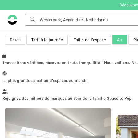
Découvrez
Dates
Tarif à la journée
Taille de l'espace
Art
Pl
Type de l'espace
Appartement / Loft
Autre
Transactions vérifiées, réservez en toute tranquillité ! Nous veillons. N
Boutique / Magasin
Bureaux
La plus grande sélection d'espaces au monde.
Commerce
Entrepôt / Espace Stockage / Box
Rejoignez des milliers de marques au sein de la famille Space to Pop.
Espace Créatif
Espace Événementiel
Kiosque / Stand / Corner