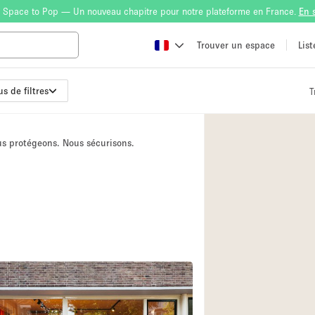
 Space to Pop — Un nouveau chapitre pour notre plateforme en France.
En 
Trouver un espace
Lis
us de filtres
T
Atelier
Bateau
ous protégeons. Nous sécurisons.
Boutique en Parta
Camion / Fourgon
Container
Espace Atypique /
Espace Publicitair
Galerie d'art
Lobby / Accueil