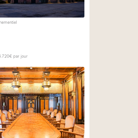
nementiel
 6.720€
par jour