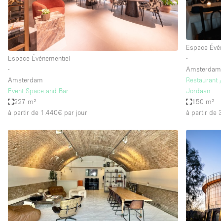
Espace Évé
Espace Événementiel
∙
∙
Amsterda
Amsterdam
Restaurant 
Event Space and Bar
Jordaan
227 m²
150 m²
à partir de 1.440€
par jour
à partir de