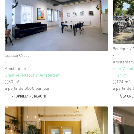
Espace Epuré / Minimaliste
Internet
Licence Alcool
Mobilier
Plusieurs Pièces
Boutique /
Espace Créatif
∙
Presentoir Vitrine
∙
Amsterda
Réserve
Amsterdam
High-Visibi
Creative Hotspot in Amsterdam
| 124 m²
Smoking Area
80 m²
124 m²
Style Haussmannien
à partir de 600€
par jour
à partir de
PROPRIÉTAIRE RÉACTIF
À LA UNE
Sur Rue
Système de sécurité
Toilettes
Éclairage