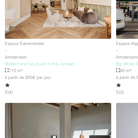
Espace Événementiel
Espace Aty
∙
∙
Amsterdam
Amsterda
Modern and hip studio in the Jordaan
Big White S
115 m²
90 m²
à partir de 900€
par jour
à partir de
5
(
4
)
5
(
2
)