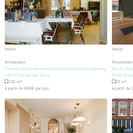
Équipement de bureau
Étage/accès
Sous-sol
Rez-de-chaussée sur rue
Atelier
Atelier
Rooftop
∙
∙
Autre
Amsterdam
Amsterda
Creative space, event venue and culinary studio spanning
Warm, Natur
140 m² across two floors
Photo Stud
140 m²
40 m²
à partir de 840€
par jour
à partir de