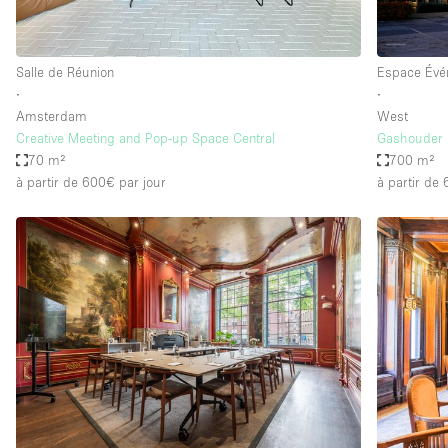
Salle de Réunion
Espace Évé
∙
∙
Amsterdam
West
Creative Meeting and Pop-up Space Central
Gashouder
70 m²
700 m²
à partir de 600€
par jour
à partir de