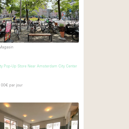
Exposition Véhicul
Jardin
Lumière du Jour
Parking Privé
Portants
 Magasin
Rooftop / Terrasse
m
Salle de Bain
lity Pop-Up Store Near Amsterdam City Center
Soundproof
Style Industriel
 100€
par jour
Surface Habitable
Terrace
Water Access
Électricité