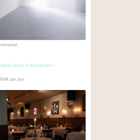
nementiel
m
eative Studio in Amsterdam
 954€
par jour