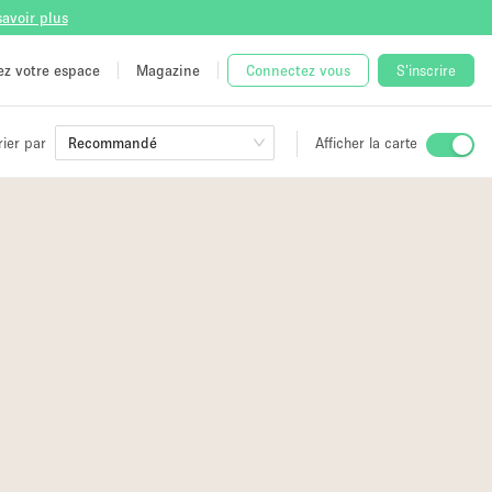
savoir plus
tez votre espace
Magazine
Connectez vous
S'inscrire
rier par
Recommandé
Afficher la carte
ge
3
 Unique
e