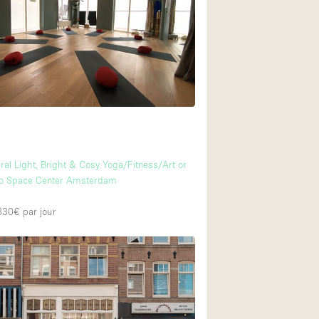
Équipement sonore
Rez-de-chaussée su
Centre commercial
À l'étage
m
al Light, Bright & Cosy Yoga/Fitness/Art or
io Space Center Amsterdam
 330€
par jour