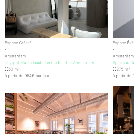
Espace Créatif
Espace Évé
∙
∙
Amsterdam
Amsterda
Daylight Studio located in the heart of Amsterdam
Spacious Cr
60 m²
275 m²
à partir de 954€
par jour
à partir de