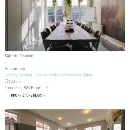
Maison / Villa / Hôtel Particulier
Restaurant / Bar / Café
Rooftop
Salle
Salle de Conférence
Salle de Réunion
Salle de Réunion
Salon / Festival
∙
Amsterdam
Salon Beauté / Coiffure
Homely Meeting Location on the Amsterdam Canal
Studio Photo / Tournage
160 m²
à partir de 882€
par jour
Étal de Marché
PROPRIÉTAIRE RÉACTIF
Caractéristiques de l'espace
Accès aux handicapés