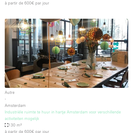
à partir de 600€
par jour
Autre
∙
Amsterdam
Industriële ruimte te huur in hartje Amsterdam voor verschillende
activiteiten mogelijk
130 m²
à partir de 600€
par jour