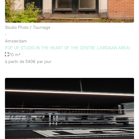
Studio Photo / Tournage
∙
Amsterdam
POP UP STUDIO IN THE HEART OF THE CENTRE (JORDAAN AREA)
70 m²
à partir de 540€
par jour