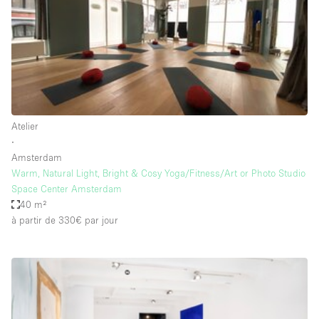
Air conditionné
Animals Friendly
Ascenseur
Bar
Cabines d'essayage
Atelier
Chauffage
∙
Amsterdam
Comptoir
Warm, Natural Light, Bright & Cosy Yoga/Fitness/Art or Photo Studio
Concierge
Space Center Amsterdam
40 m²
Cuisine
à partir de 330€
par jour
De plain-pied
Entrée Large
Espace Avec Vue
Espace Brut