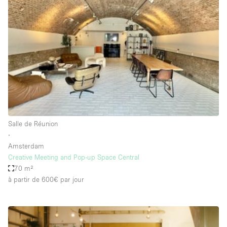
Showroom
Événement
Art
Alimentation
détail
Séance de
Local
Conférence
Réunion
Bureaux
photo
Commercial
Partagé
Type de l'espace
Salle de Réunion
∙
Appartement / Loft
Amsterdam
Creative Meeting and Pop-up Space Central
Atelier
70 m²
Autre
à partir de 600€
par jour
Bateau
Boutique / Magasin