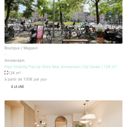
Salle de Bain
Smoking Area
Soundproof
Style Haussmannien
Style Industriel
Boutique / Magasin
Sur Rue
∙
Amsterdam
Surface Habitable
High-Visibility Pop-Up Store Near Amsterdam City Center | 124 m²
124 m²
Système de sécurité
à partir de 100€
par jour
Terrace
À LA UNE
Toilettes
Water Access
Éclairage
Électricité