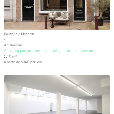
Boutique / Magasin
∙
Amsterdam
Charming pop-up, event and meeting space in the Jordaan
10 m²
à partir de 534€
par jour