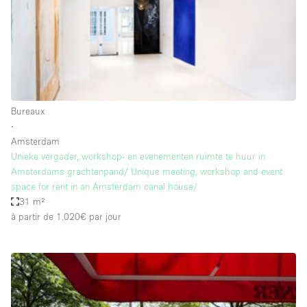
Espace Epuré / Minimaliste
Exposition Véhicules
Internet
Jardin
Licence Alcool
Bureaux
∙
Lumière du Jour
Amsterdam
Mobilier
Unieke vergader, workshop- en evenementen ruimte te huur in
Amsterdams grachtenpand/ Unique meeting, workshop and event
Parking Privé
space for rent in an Amsterdam canal house/
Plusieurs Pièces
31 m²
à partir de 1.020€
par jour
Portants
Presentoir Vitrine
Rooftop / Terrasse
Réserve