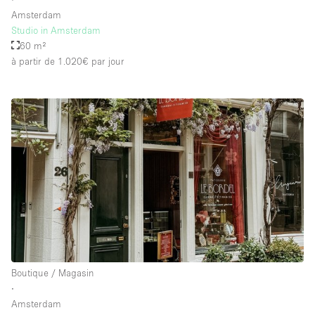
Amsterdam
Studio in Amsterdam
60 m²
à partir de 1.020€
par jour
Boutique / Magasin
∙
Amsterdam