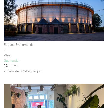
Espace Événementiel
∙
West
Gashouder
700 m²
à partir de 6.720€
par jour