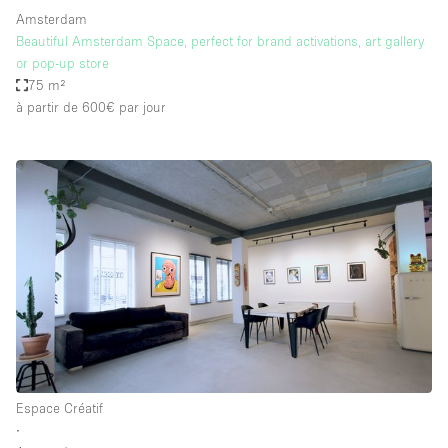
Amsterdam
Beautiful Amsterdam Space, perfect for brand activations, art gallery
or pop-up store
75 m²
à partir de 600€
par jour
Espace Créatif
∙