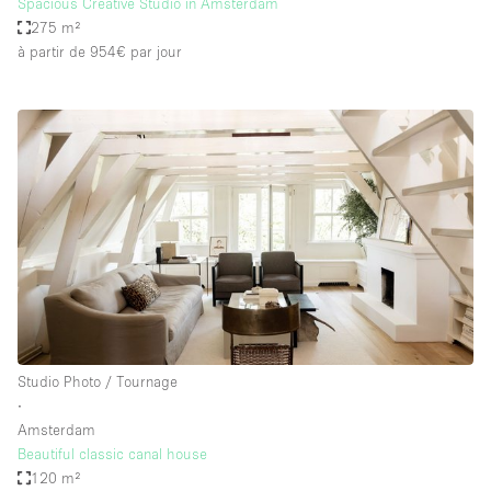
Spacious Creative Studio in Amsterdam
275 m²
à partir de 954€
par jour
Studio Photo / Tournage
∙
Amsterdam
Beautiful classic canal house
120 m²