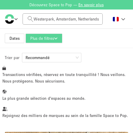
Découvrez Space to Pop —
En savoir plus
Tarif à la journée
0€
5.000€+
Dates
Plus de filtres
Trier par
Taille de l'espace
Recommandé
Transactions vérifiées, réservez en toute tranquillité ! Nous veillons.
10 m²
500+ m²
Nous protégeons. Nous sécurisons.
~ 13 personnes
~ 650 personnes
La plus grande sélection d'espaces au monde.
Type de projet
Rejoignez des milliers de marques au sein de la famille Space to Pop.
Vente au