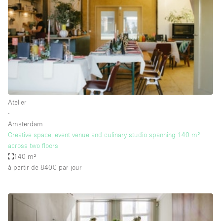
Boutique en Partage
Bureaux
Camion / Fourgon
Commerce
Container
Entrepôt / Espace Stockage / Box
Atelier
Espace Atypique / Unique
∙
Espace Créatif
Amsterdam
Creative space, event venue and culinary studio spanning 140 m²
Espace Publicitaire
across two floors
Espace Événementiel
140 m²
à partir de 840€
par jour
Galerie d'art
Kiosque / Stand / Corner
Lobby / Accueil