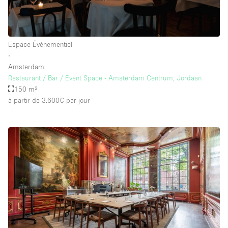
Espace Événementiel
∙
Amsterdam
Restaurant / Bar / Event Space - Amsterdam Centrum, Jordaan
150 m²
à partir de 3.600€
par jour