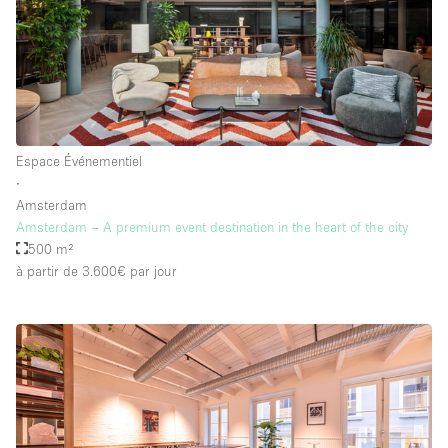
Espace Événementiel
∙
Amsterdam
Amsterdam – A premium event destination in the heart of the city
500 m²
à partir de 3.600€
par jour