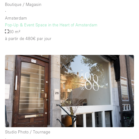
Boutique / Magasin
∙
Amsterdam
Pop-Up & Event Space in the Heart of Amsterdam
60 m²
à partir de 480€
par jour
Studio Photo / Tournage
∙