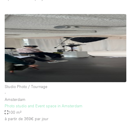
Studio Photo / Tournage
∙
Amsterdam
Photo studio and Event space in Amsterdam
100 m²
à partir de 369€
par jour