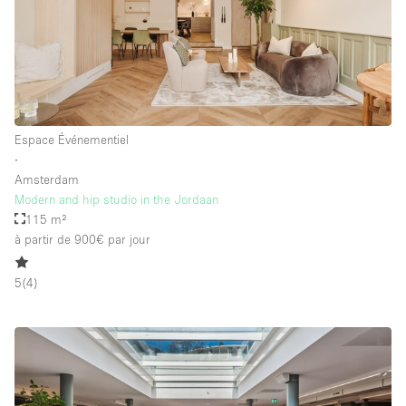
Équipement de bureau
Équipement sonore et vidéo
Étage/accès
Espace Événementiel
Sous-sol
∙
Amsterdam
Rez-de-chaussée sur cour
Modern and hip studio in the Jordaan
Rez-de-chaussée sur rue
115 m²
à partir de 900€
par jour
Centre commercial
Rooftop
5
(
4
)
À l'étage
Autre