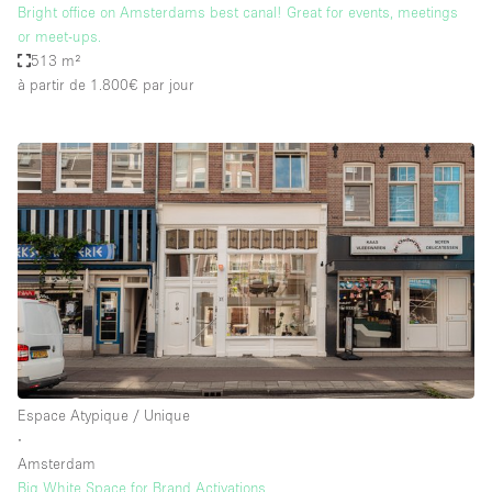
Bright office on Amsterdams best canal! Great for events, meetings
or meet-ups.
513 m²
à partir de 1.800€
par jour
Espace Atypique / Unique
∙
Amsterdam
Big White Space for Brand Activations