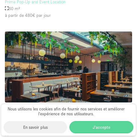
Prime Pop-Up and Event Location
60 m²
à partir de 480€
par jour
Restaurant / Bar / Café
Nous utilisons les cookies afin de fournir nos services et améliorer
l’expérience de nos utilisateurs.
∙
Amsterdam
En savoir plus
J'accepte
Restaurant & Cocktailbar
120 m²