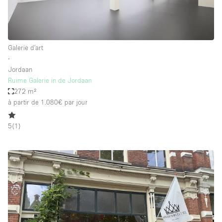
Galerie d'art
∙
Jordaan
Ruime Galerie in de Jordaan
272 m²
à partir de 1.080€
par jour
5
(
1
)