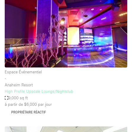
Showroom
Événement
Art
Alimentation
détail
Séance de
Local
Conférence
Réunion
Bureaux
photo
Commercial
Partagé
Type de l'espace
Espace Événementiel
∙
Appartement / Loft
Anaheim Resort
High Profile Upscale Lounge/Nightclub
Atelier
9,000 sq ft
Autre
à partir de $6,000
par jour
Bateau
PROPRIÉTAIRE RÉACTIF
Boutique / Magasin