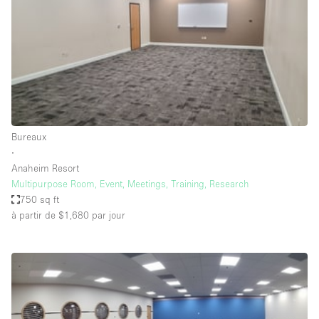
Maison / Villa / Hôtel Particulier
Restaurant / Bar / Café
Rooftop
Salle
Salle de Conférence
Salle de Réunion
Bureaux
Salon / Festival
∙
Anaheim Resort
Salon Beauté / Coiffure
Multipurpose Room, Event, Meetings, Training, Research
Studio Photo / Tournage
750 sq ft
à partir de $1,680
par jour
Étal de Marché
Caractéristiques de l'espace
Accès aux handicapés