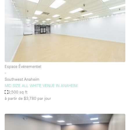
Boutique en Partage
Bureaux
Camion / Fourgon
Commerce
Container
Entrepôt / Espace Stockage / Box
Espace Atypique / Unique
Espace Événementiel
Espace Créatif
∙
Southwest Anaheim
Espace Publicitaire
MID SIZE ALL WHITE VENUE IN ANAHEIM
Espace Événementiel
2,500 sq ft
à partir de $3,780
par jour
Galerie d'art
Kiosque / Stand / Corner
Lobby / Accueil