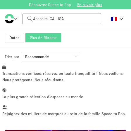
Découvrez Space to Pop —
En savoir plus
Tarif à la journée
$0
$5,000+
Dates
Plus de filtres
Trier par
Taille de l'espace
Recommandé
Transactions vérifiées, réservez en toute tranquillité ! Nous veillons.
100 sq ft
5000+ sq ft
Nous protégeons. Nous sécurisons.
~ 13 personnes
~ 650 personnes
La plus grande sélection d'espaces au monde.
Type de projet
Rejoignez des milliers de marques au sein de la famille Space to Pop.
Vente au