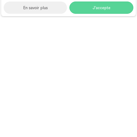
En savoir plus
J'accepte
Space to Pop
>
Louer un restaurant ou bar éphémère
>
Location Restaurants & Bars Éphémères à Anaheim
Restaurants et Bars Éphémères à
Anaheim
Louer un restaurant
éphémère à Anaheim :
espaces disponibles dès
maintenant
Anaheim réunit une clientèle diverse et dynamique,