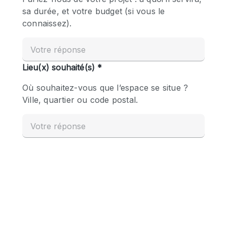
Boutique en Partage
Bureaux
Camion / Fourgon
Commerce
Container
Entrepôt / Espace Stockage / Box
Espace Atypique / Unique
Espace Créatif
Espace Publicitaire
Espace Événementiel
Galerie d'art
Kiosque / Stand / Corner
Lobby / Accueil