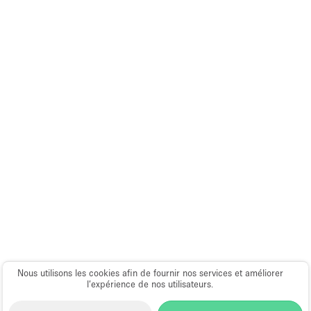
Espace Epuré / Minimaliste
Exposition Véhicules
Internet
Jardin
Licence Alcool
Lumière du Jour
Mobilier
Parking Privé
Plusieurs Pièces
Portants
Presentoir Vitrine
Nous utilisons les cookies afin de fournir nos services et améliorer
Rooftop / Terrasse
l’expérience de nos utilisateurs.
Réserve