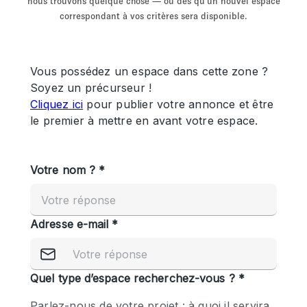
nous trouvons quelque chose — ou dès qu'un nouvel espace
Showroom
Événement
Art
Alimentation
détail
correspondant à vos critères sera disponible.
Séance de
Local
Conférence
Réunion
Bureaux
photo
Commercial
Partagé
Type de l'espace
Appartement / Loft
Atelier
Autre
Bateau
Boutique / Magasin