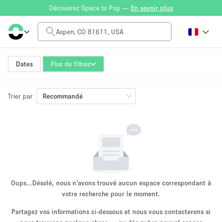
Découvrez Space to Pop —
En savoir plus
Tarif à la journée
$0
$5,000+
Dates
Plus de filtres
Trier par
Taille de l'espace
Recommandé
100 sq ft
5000+ sq ft
~ 13 personnes
~ 650 personnes
Type de projet
Oups...
Désolé, nous n'avons trouvé aucun espace correspondant à
votre recherche pour le moment.
Partagez vos informations ci-dessous et nous vous contacterons si
Vente au