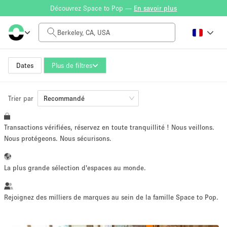
Découvrez Space to Pop —
En savoir plus
Tarif à la journée
$0
$5,000+
Dates
Plus de filtres
Trier par
Taille de l'espace
Recommandé
Transactions vérifiées, réservez en toute tranquillité ! Nous veillons.
100 sq ft
5000+ sq ft
Nous protégeons. Nous sécurisons.
~ 13 personnes
~ 650 personnes
La plus grande sélection d'espaces au monde.
Type de projet
Rejoignez des milliers de marques au sein de la famille Space to Pop.
Vente au