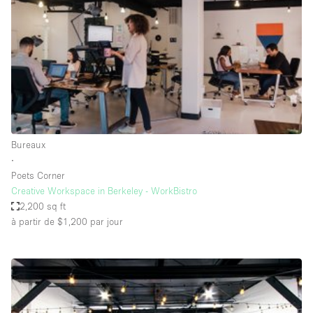
Boutique en Partage
Bureaux
Camion / Fourgon
Commerce
Container
Entrepôt / Espace Stockage / Box
Bureaux
Espace Atypique / Unique
∙
Espace Créatif
Poets Corner
Creative Workspace in Berkeley - WorkBistro
Espace Publicitaire
2,200 sq ft
Espace Événementiel
à partir de $1,200
par jour
Galerie d'art
Kiosque / Stand / Corner
Lobby / Accueil