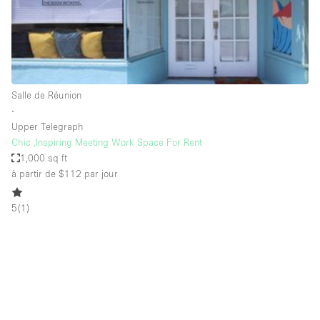
Air conditionné
Animals Friendly
Ascenseur
Bar
Salle de Réunion
∙
Cabines d'essayage
Upper Telegraph
Chauffage
Chic ,Inspiring Meeting Work Space For Rent
1,000 sq ft
Comptoir
à partir de $112
par jour
Concierge
5
(
1
)
Cuisine
De plain-pied
Entrée Large
Espace Avec Vue
Espace Brut