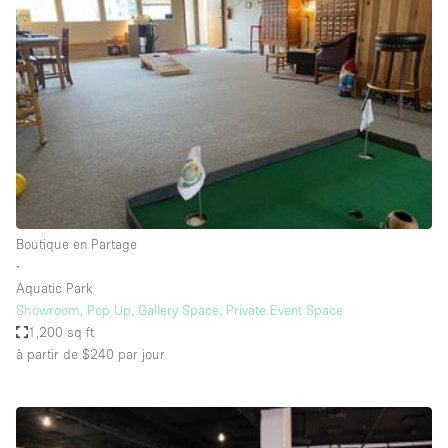
Showroom
Événement
Art
Alimentation
détail
Séance de
Local
Conférence
Réunion
Bureaux
photo
Commercial
Partagé
Type de l'espace
Boutique en Partage
∙
Appartement / Loft
Aquatic Park
Showroom, Pop Up, Gallery Space, Private Event Space
Atelier
1,200 sq ft
Autre
à partir de $240
par jour
Bateau
Boutique / Magasin