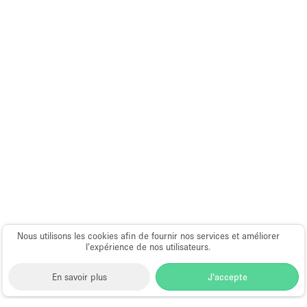
Équipement de bureau
Équipement sonore et vidéo
Étage/accès
Sous-sol
Rez-de-chaussée sur cour
Rez-de-chaussée sur rue
Centre commercial
Rooftop
Nous utilisons les cookies afin de fournir nos services et améliorer
À l'étage
l’expérience de nos utilisateurs.
Autre
En savoir plus
J'accepte