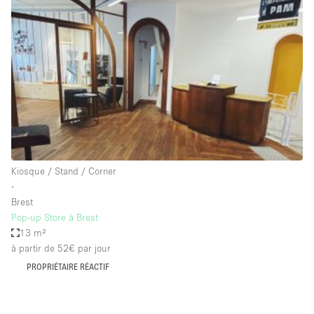
Showroom
Événement
Art
Alimentation
détail
Séance de
Local
Conférence
Réunion
Bureaux
photo
Commercial
Partagé
Type de l'espace
Kiosque / Stand / Corner
∙
Appartement / Loft
Brest
Pop-up Store à Brest
Atelier
13 m²
Autre
à partir de 52€
par jour
Bateau
PROPRIÉTAIRE RÉACTIF
Boutique / Magasin