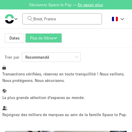
Découvrez Space to Pop —
En savoir plus
Tarif à la journée
0€
5.000€+
Dates
Plus de filtres
Trier par
Taille de l'espace
Recommandé
Transactions vérifiées, réservez en toute tranquillité ! Nous veillons.
10 m²
500+ m²
Nous protégeons. Nous sécurisons.
~ 13 personnes
~ 650 personnes
La plus grande sélection d'espaces au monde.
Type de projet
Rejoignez des milliers de marques au sein de la famille Space to Pop.
Vente au