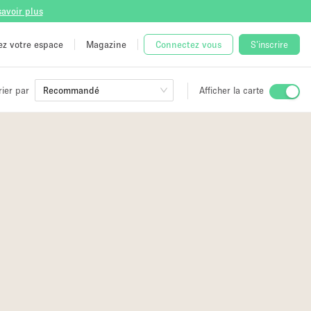
savoir plus
tez votre espace
Magazine
Connectez vous
S'inscrire
rier par
Recommandé
Afficher la carte
ge
 Unique
e