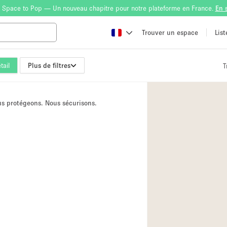
 Space to Pop — Un nouveau chapitre pour notre plateforme en France.
En 
Trouver un espace
Lis
tail
Plus de filtres
T
Atelier
Bateau
ous protégeons. Nous sécurisons.
Boutique en Parta
Camion / Fourgon
Container
Espace Atypique /
Espace Publicitair
Galerie d'art
Lobby / Accueil