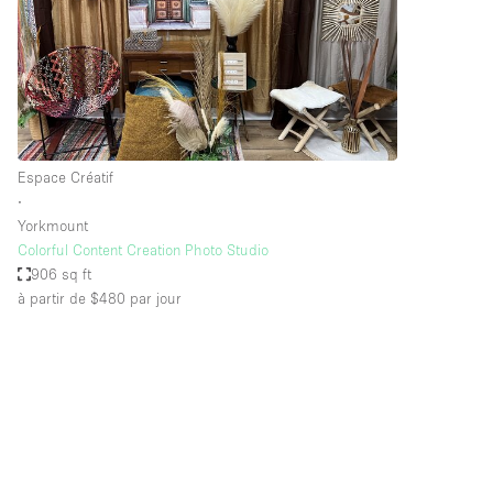
Maison / Villa / Hôtel Particulier
Rooftop
Salle de Conférence
Salon / Festival
Studio Photo / Tournage
Espace Créatif
∙
Yorkmount
Caractéristiques 
Accès aux handicapés
Colorful Content Creation Photo Studio
de l'espace
906 sq ft
Animals Friendly
à partir de $480
par jour
Bar
Chauffage
Concierge
De plain-pied
Espace Avec Vue