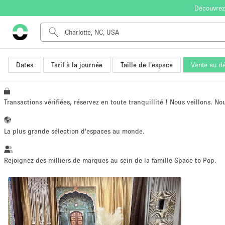
Découvrez
Dates
Tarif à la journée
Taille de l'espace
Vente au dé
Type de l'espace
Appartement / Loft
Autre
Transactions vérifiées, réservez en toute tranquillité ! Nous veillons. N
Boutique / Magasin
Bureaux
La plus grande sélection d'espaces au monde.
Commerce
Entrepôt / Espace Stockage / Box
Rejoignez des milliers de marques au sein de la famille Space to Pop.
Espace Créatif
Espace Événementiel
Kiosque / Stand / Corner