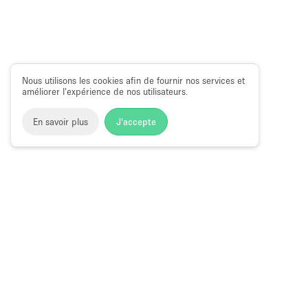
Nous utilisons les cookies afin de fournir nos services et
améliorer l’expérience de nos utilisateurs.
En savoir plus
J'accepte
Space to Pop
>
Louer une boutique éphémère
>
Location Po
Pop-Up Store à Louer à Charlotte
Pourquoi louer un pop up sto