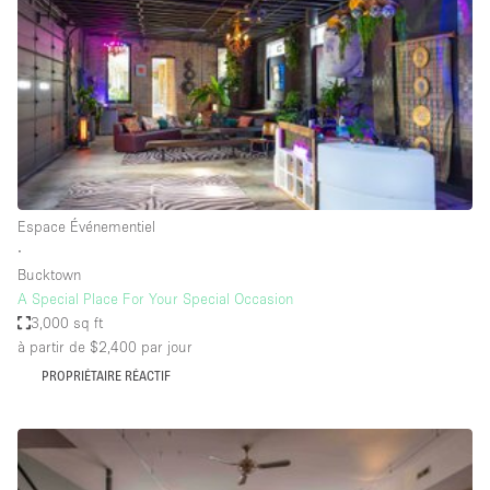
Boutique en Partage
Bureaux
Camion / Fourgon
Commerce
Container
Entrepôt / Espace Stockage / Box
Espace Événementiel
Espace Atypique / Unique
∙
Espace Créatif
Bucktown
A Special Place For Your Special Occasion
Espace Publicitaire
3,000 sq ft
Espace Événementiel
à partir de $2,400
par jour
PROPRIÉTAIRE RÉACTIF
Galerie d'art
Kiosque / Stand / Corner
Lobby / Accueil