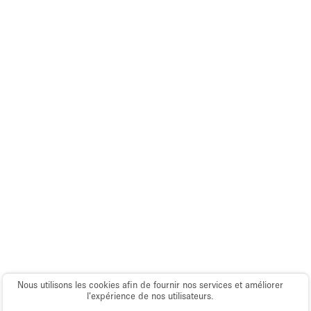
Salle de Bain
Smoking Area
Soundproof
Style Haussmannien
Style Industriel
Sur Rue
Surface Habitable
Système de sécurité
Terrace
Toilettes
Water Access
Éclairage
Nous utilisons les cookies afin de fournir nos services et améliorer
l’expérience de nos utilisateurs.
Électricité