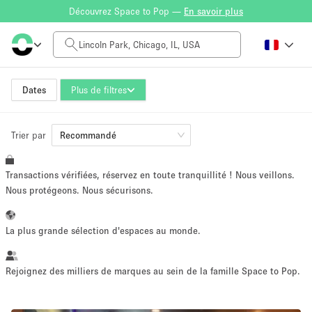
Découvrez Space to Pop —
En savoir plus
Tarif à la journée
$0
$5,000+
Dates
Plus de filtres
Trier par
Taille de l'espace
Recommandé
Transactions vérifiées, réservez en toute tranquillité ! Nous veillons.
100 sq ft
5000+ sq ft
Nous protégeons. Nous sécurisons.
~ 13 personnes
~ 650 personnes
La plus grande sélection d'espaces au monde.
Type de projet
Rejoignez des milliers de marques au sein de la famille Space to Pop.
Vente au