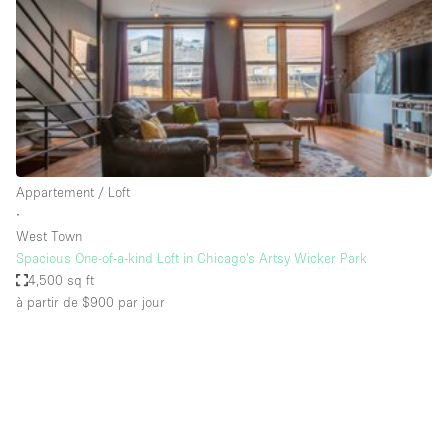
Maison / Villa / Hôtel Particulier
Restaurant / Bar / Café
Rooftop
Salle
Salle de Conférence
Salle de Réunion
Appartement / Loft
Salon / Festival
∙
West Town
Salon Beauté / Coiffure
Spacious One-of-a-kind Loft in Chicago’s Artsy Wicker Park
Studio Photo / Tournage
4,500 sq ft
à partir de $900
par jour
Étal de Marché
Caractéristiques de l'espace
Accès aux handicapés