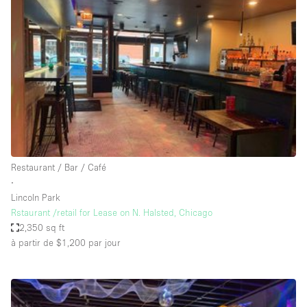
Showroom
Événement
Art
Alimentation
détail
Séance de
Local
Conférence
Réunion
Bureaux
photo
Commercial
Partagé
Type de l'espace
Restaurant / Bar / Café
∙
Appartement / Loft
Lincoln Park
Rstaurant /retail for Lease on N. Halsted, Chicago
Atelier
2,350 sq ft
Autre
à partir de $1,200
par jour
Bateau
Boutique / Magasin