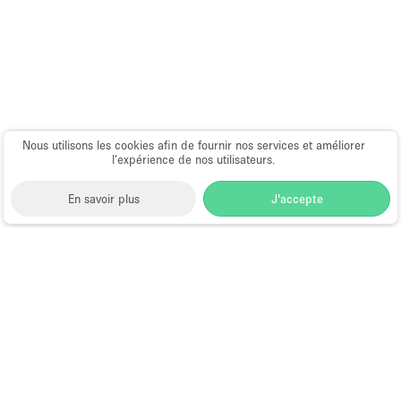
Nous utilisons les cookies afin de fournir nos services et améliorer
l’expérience de nos utilisateurs.
En savoir plus
J'accepte
Space to Pop
>
Louer un local commercial partagé
>
Location Boutique Partagée à Dubai
>
Location
Boutique Partagée à Al Quoz, Dubaï
Location Boutique Partagée à Al
Quoz, Dubaï