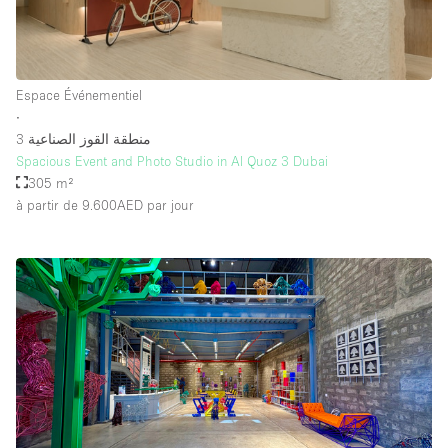
Espace Événementiel
∙
منطقة القوز الصناعية 3
Spacious Event and Photo Studio in Al Quoz 3 Dubai
305 m²
à partir de 9.600AED
par jour