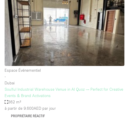
Showroom
Événement
Art
Alimentation
détail
Séance de
Local
Conférence
Réunion
Bureaux
photo
Commercial
Partagé
Type de l'espace
Espace Événementiel
∙
Appartement / Loft
Dubai
Soulful Industrial Warehouse Venue in Al Quoz — Perfect for Creative
Atelier
Events & Brand Activations
Autre
362 m²
à partir de 9.600AED
par jour
Bateau
PROPRIÉTAIRE RÉACTIF
Boutique / Magasin