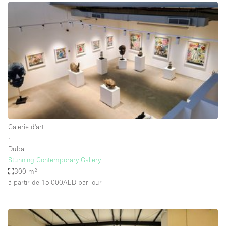
Boutique en Partage
Bureaux
Camion / Fourgon
Commerce
Container
Entrepôt / Espace Stockage / Box
Espace Atypique / Unique
Espace Créatif
Galerie d'art
∙
Espace Publicitaire
Dubai
Espace Événementiel
Stunning Contemporary Gallery
300 m²
Galerie d'art
à partir de 15.000AED
par jour
Kiosque / Stand / Corner
Lobby / Accueil