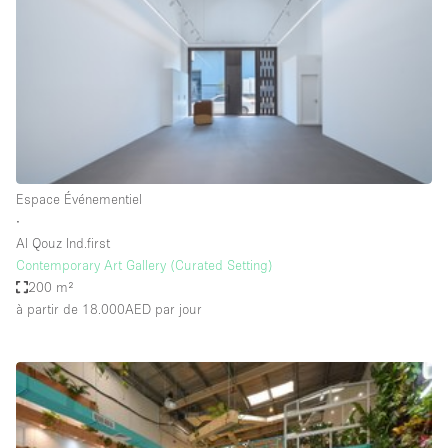
Air conditionné
Animals Friendly
Ascenseur
Bar
Cabines d'essayage
Chauffage
Espace Événementiel
∙
Comptoir
Al Qouz Ind.first
Concierge
Contemporary Art Gallery (Curated Setting)
200 m²
Cuisine
à partir de 18.000AED
par jour
De plain-pied
Entrée Large
Espace Avec Vue
Espace Brut