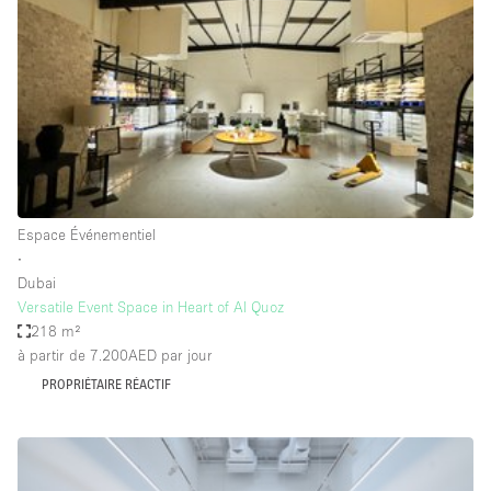
Maison / Villa / Hôtel Particulier
Restaurant / Bar / Café
Rooftop
Salle
Salle de Conférence
Salle de Réunion
Salon / Festival
Espace Événementiel
∙
Salon Beauté / Coiffure
Dubai
Studio Photo / Tournage
Versatile Event Space in Heart of Al Quoz
218 m²
Étal de Marché
à partir de 7.200AED
par jour
PROPRIÉTAIRE RÉACTIF
Caractéristiques de l'espace
Accès aux handicapés