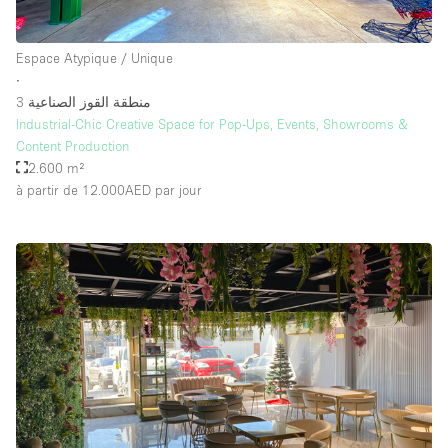
Espace Atypique / Unique
∙
منطقة القوز الصناعية 3
Industrial-Chic Creative Space for Pop-Ups, Events, Showrooms &
Content Production
2.600 m²
à partir de 12.000AED
par jour