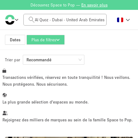
Découvrez Space to Pop —
En savoir plus
Tarif à la journée
0AED
5.000AED+
Dates
Plus de filtres
Trier par
Taille de l'espace
Recommandé
Transactions vérifiées, réservez en toute tranquillité ! Nous veillons.
10 m²
500+ m²
Nous protégeons. Nous sécurisons.
~ 13 personnes
~ 650 personnes
La plus grande sélection d'espaces au monde.
Type de projet
Rejoignez des milliers de marques au sein de la famille Space to Pop.
Vente au