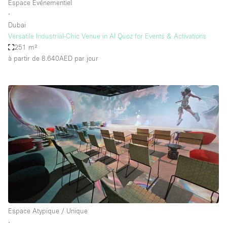
Espace Événementiel
∙
Dubai
Versatile Industrial-Chic Venue in Al Quoz for Events & Activations
251 m²
à partir de 8.640AED
par jour
Espace Atypique / Unique
∙