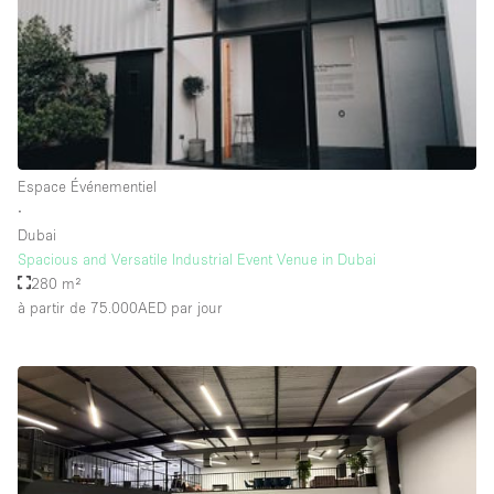
Salle de Bain
Smoking Area
Soundproof
Style Haussmannien
Style Industriel
Espace Événementiel
Sur Rue
∙
Dubai
Surface Habitable
Spacious and Versatile Industrial Event Venue in Dubai
280 m²
Système de sécurité
à partir de 75.000AED
par jour
Terrace
Toilettes
Water Access
Éclairage
Électricité