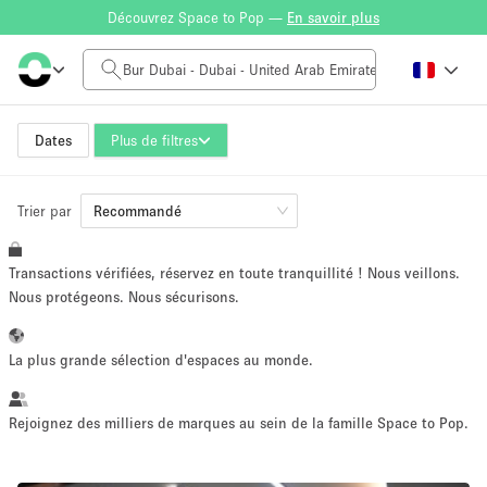
Découvrez Space to Pop —
En savoir plus
Tarif à la journée
0AED
5.000AED+
Dates
Plus de filtres
Trier par
Taille de l'espace
Recommandé
Transactions vérifiées, réservez en toute tranquillité ! Nous veillons.
10 m²
500+ m²
Nous protégeons. Nous sécurisons.
~ 13 personnes
~ 650 personnes
La plus grande sélection d'espaces au monde.
Type de projet
Rejoignez des milliers de marques au sein de la famille Space to Pop.
Vente au