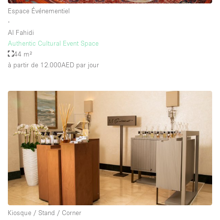
Équipement de bureau
Espace Événementiel
∙
Équipement sonore et vidéo
Al Fahidi
Authentic Cultural Event Space
44 m²
Étage/accès
à partir de 12.000AED
par jour
Sous-sol
Rez-de-chaussée sur cour
Rez-de-chaussée sur rue
Centre commercial
Rooftop
À l'étage
Autre
Kiosque / Stand / Corner