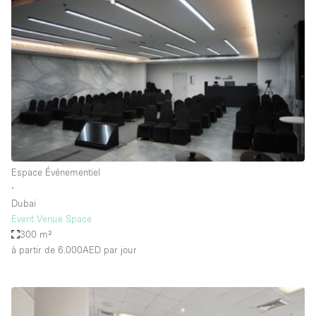
Showroom
Événement
Art
Alimentation
détail
Séance de
Local
Conférence
Réunion
Bureaux
photo
Commercial
Partagé
Type de l'espace
Espace Événementiel
∙
Appartement / Loft
Dubai
Event Venue Space
Atelier
300 m²
Autre
à partir de 6.000AED
par jour
Bateau
Boutique / Magasin