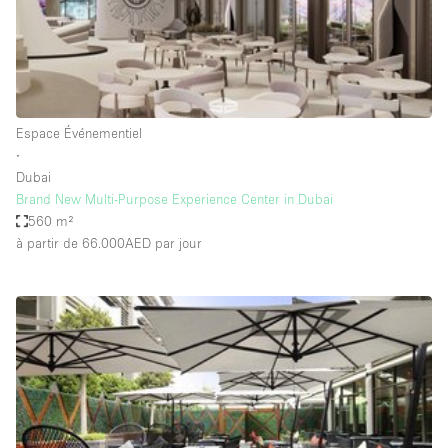
Air conditionné
Animals Friendly
Ascenseur
Bar
Espace Événementiel
∙
Cabines d'essayage
Dubai
Chauffage
Brand New Multi-Purpose Experience Center in Dubai
560 m²
Comptoir
à partir de 66.000AED
par jour
Concierge
Cuisine
De plain-pied
Entrée Large
Espace Avec Vue
Espace Brut