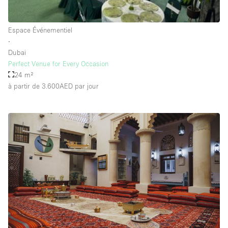
Salle de Bain
Smoking Area
Espace Événementiel
∙
Soundproof
Dubai
Style Haussmannien
Perfect Venue for Every Occasion
24 m²
Style Industriel
à partir de 3.600AED
par jour
Sur Rue
Surface Habitable
Système de sécurité
Terrace
Toilettes
Water Access
Éclairage
Électricité