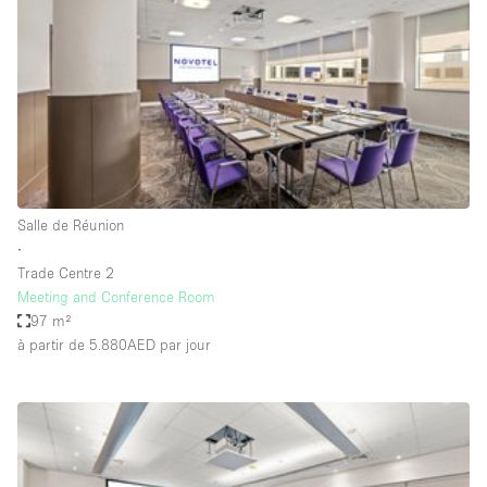
Boutique en Partage
Bureaux
Camion / Fourgon
Commerce
Container
Entrepôt / Espace Stockage / Box
Salle de Réunion
Espace Atypique / Unique
∙
Espace Créatif
Trade Centre 2
Meeting and Conference Room
Espace Publicitaire
97 m²
Espace Événementiel
à partir de 5.880AED
par jour
Galerie d'art
Kiosque / Stand / Corner
Lobby / Accueil