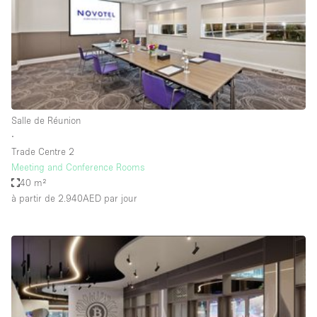
Maison / Villa / Hôtel Particulier
Restaurant / Bar / Café
Rooftop
Salle
Salle de Conférence
Salle de Réunion
Salle de Réunion
∙
Salon / Festival
Trade Centre 2
Meeting and Conference Rooms
Salon Beauté / Coiffure
40 m²
Studio Photo / Tournage
à partir de 2.940AED
par jour
Étal de Marché
Caractéristiques de l'espace
Accès aux handicapés