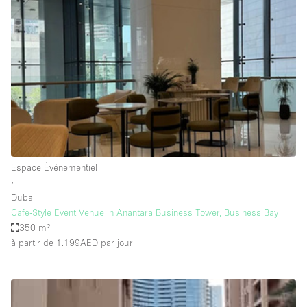
Showroom
Événement
Art
Alimentation
détail
Séance de
Local
Conférence
Réunion
Bureaux
photo
Commercial
Partagé
Type de l'espace
Espace Événementiel
∙
Appartement / Loft
Dubai
Cafe-Style Event Venue in Anantara Business Tower, Business Bay
Atelier
350 m²
Autre
à partir de 1.199AED
par jour
Bateau
Boutique / Magasin