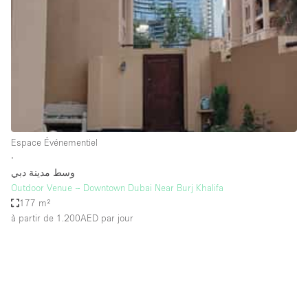
Boutique en Partage
Bureaux
Camion / Fourgon
Commerce
Container
Entrepôt / Espace Stockage / Box
Espace Événementiel
Espace Atypique / Unique
∙
Espace Créatif
وسط مدينة دبي
Outdoor Venue – Downtown Dubai Near Burj Khalifa
Espace Publicitaire
177 m²
Espace Événementiel
à partir de 1.200AED
par jour
Galerie d'art
Kiosque / Stand / Corner
Lobby / Accueil