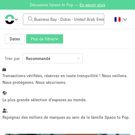
Découvrez Space to Pop —
En savoir plus
Tarif à la journée
0AED
5.000AED+
Dates
Plus de filtres
Trier par
Taille de l'espace
Recommandé
Transactions vérifiées, réservez en toute tranquillité ! Nous veillons.
10 m²
500+ m²
Nous protégeons. Nous sécurisons.
~ 13 personnes
~ 650 personnes
La plus grande sélection d'espaces au monde.
Type de projet
Rejoignez des milliers de marques au sein de la famille Space to Pop.
Vente au